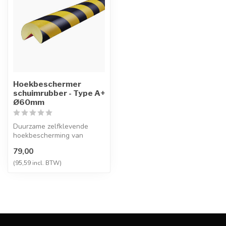
Hoekbeschermer
schuimrubber - Type A+
Ø60mm
Duurzame zelfklevende
hoekbescherming van
polyurethaanschuim,
79,00
slijtbestendig en ...
(95,59 incl. BTW)