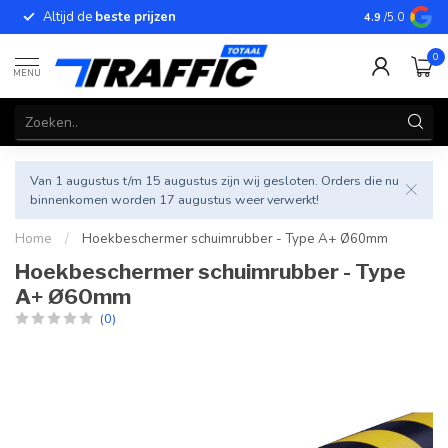
Altijd de
beste prijzen
Betrouwbar
4.9
/5.0
0
MENU
Van 1 augustus t/m 15 augustus zijn wij gesloten. Orders die nu
binnenkomen worden 17 augustus weer verwerkt!
Home
/
Hoekbeschermer schuimrubber - Type A+ Ø60mm
Hoekbeschermer schuimrubber - Type
A+ Ø60mm
(0)