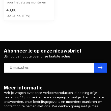
voor het stevig monteren
van verkeers- of
43,00
informatiebor...
(52,03 incl. BTW)
Abonneer je op onze nieuwsbrief
Blijf op de hoogte over onze laatste acties
Meer informatie
Heb je vragen over onze verkeersproducten, plaatsing of je
bestelling? Op onze klantenservicepagina vind je direct heldere
antwoorden, onze bedrijfsgegevens en meerdere manieren om
contact op te nemen met ons. We denken graag met je mee.