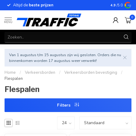
Altijd de
beste prijzen
Betrouwbar
4.9
/5.0
0
MENU
Van 1 augustus t/m 15 augustus zijn wij gesloten. Orders die nu
binnenkomen worden 17 augustus weer verwerkt!
Home
/
Verkeersborden
/
Verkeersborden bevestiging
/
Flespalen
Flespalen
Filters