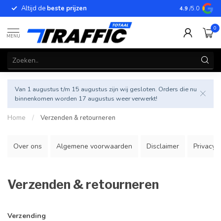
Altijd de
beste prijzen
Betrouwbar
4.9
/5.0
0
MENU
Van 1 augustus t/m 15 augustus zijn wij gesloten. Orders die nu
binnenkomen worden 17 augustus weer verwerkt!
Home
/
Verzenden & retourneren
Over ons
Algemene voorwaarden
Disclaimer
Privacy P
Verzenden & retourneren
Verzending