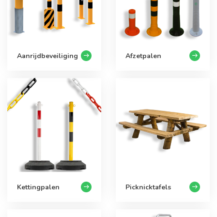
Aanrijdbeveiliging
Afzetpalen
Kettingpalen
Picknicktafels