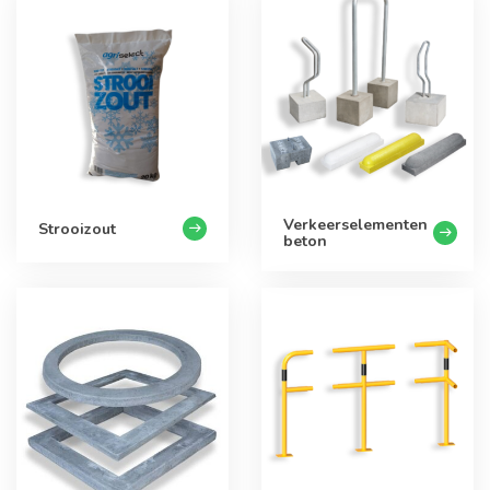
Verkeerselementen
Strooizout
beton