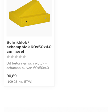
Schrikblok /
schampblok 60x50x40
cm - geel
Dit betonnen schrikblok -
schampblok van 60x50x40
cm biedt optimale
90,89
bescherming....
(109,98 incl. BTW)