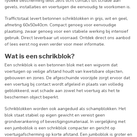
fysieke bescherming leidt zelfs licht contact tot schade aan
gevels, installaties en voertuigen die eenvoudig te voorkomen is.
Traffictotaal levert betonnen schrikblokken in grijs, wit en geel,
afmeting 60x50x40cm. Compact genoeg voor eenvoudige
plaatsing, zwaar genoeg voor een stabiele werking bij intensief
gebruik. Direct leverbaar uit voorraad. Ontdek direct ons aanbod
of lees eerst nog even verder voor meer informatie.
Wat is een schrikblok?
Een schrikblok is een betonnen blok met een wigvorm dat
voertuigen op veilige afstand houdt van kwetsbare objecten,
gebouwen en zones. De afgeschuinde voorzijde zorgt ervoor dat
een voertuig bij contact wordt afgeleid in plaats van volledig
geblokkeerd, wat schade aan zowel het voertuig als het te
beschermen object beperkt.
Schrikblokken worden ook aangeduid als schampblokken. Het
blok staat stabiel op eigen gewicht en vereist geen
grondverankering of bevestigingsmateriaal. In vergelijking met
een jumboblok is een schrikblok compacter en gericht op
voertuigafscherming op korte afstand. Een jumboblok is groter en