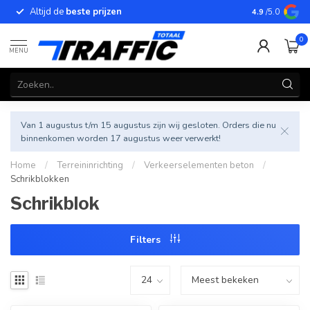
Altijd de
beste prijzen
Betrouwbar
4.9
/5.0
0
MENU
Van 1 augustus t/m 15 augustus zijn wij gesloten. Orders die nu
binnenkomen worden 17 augustus weer verwerkt!
Home
/
Terreininrichting
/
Verkeerselementen beton
/
Schrikblokken
Schrikblok
Filters