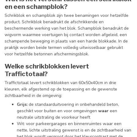
en een schampblok?
Schrikblok en schampblok zijn twee benamingen voor hetzelfde
product. Schrikblok benadrukt de afschrikkende en
beschermende werking van het blok. Schampblok benadrukt de
wigvorm waarmee voertuigen bij contact worden afgeleid, een
schampende beweging in plaats van een harde blokkade. In de
praktijk worden beide termen volledig uitwisselbaar gebruikt
voor hetzelfde betonnen afschermingsblok.
Welke schrikblokken levert
Traffictotaal?
Traffictotaal levert schrikblokken van 60x50x40cm in drie
kleuren, elk afgestemd op de toepassing en de gewenste
zichtbaarheid in de omgeving:
Grijs:
de standaarduitvoering in onbehandeld beton,
geschikt voor buiten en voor omgevingen
waar
een
neutrale uitstraling de voorkeur heeft
Wit: voor parkeergarages en binnenruimtes waar een
nette, lichte uitstraling gewenst is en de zichtbaarheid van
het blok wordt vergroot door het kleurcontrast met de