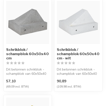
Schrikblok /
Schrikblok /
schampblok 60x50x40
schampblok 60x50x40
cm
cm - wit
Dit betonnen schrikblok -
Dit betonnen schrikblok -
schampblok van 60x50x40
schampblok van 60x50x40
cm biedt optimale
cm biedt optimale
57,10
90,89
bescherming....
bescherming....
(69,09 incl. BTW)
(109,98 incl. BTW)