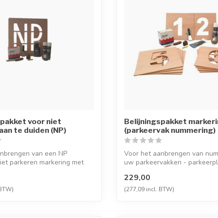
spakket voor niet
Belijningspakket marker
aan te duiden (NP)
(parkeervak nummering)
anbrengen van een NP
Voor het aanbrengen van num
iet parkeren markering met
uw parkeervakken - parkeerp
...
ge...
229,00
 BTW)
(277,09 incl. BTW)