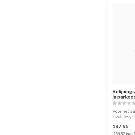
Belijning
in parkee
Voor het a
invalidesy
parkeerplaat
197,95
(239,52 incl.