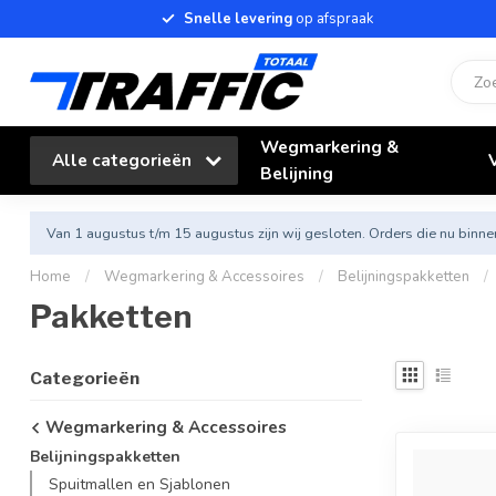
Snelle levering
op afspraak
Wegmarkering &
Alle categorieën
Belijning
Van 1 augustus t/m 15 augustus zijn wij gesloten. Orders die nu bi
Home
/
Wegmarkering & Accessoires
/
Belijningspakketten
/
Pakketten
Categorieën
Wegmarkering & Accessoires
Belijningspakketten
Spuitmallen en Sjablonen