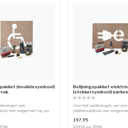
spakket (invalidesymbool)
Belijningspakket elektri
rvak
(stekkersymbool) parke
anbrengen van
Voor het aanbrengen van een
mbool met wegenverf op uw
stekkersymbool met wegenver
s of in ...
parkeervak voor e...
197,95
 BTW)
(239,52 incl. BTW)