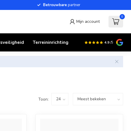
Betrouwbare
partner
0
Mijn account
sveiligheid
Terreininrichting
4.9
/5
Toon: