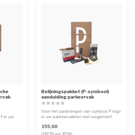
sche
Belijningspakket (P-symbool)
ervak
aanduiding parkeervak
Voor het aanbrengen van symbool P logo
f in uw
in uw parkeervakken met wegenverf.
155,00
(187,55 incl. BTW)