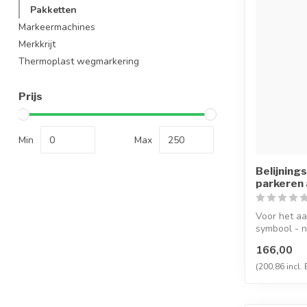
Pakketten
Markeermachines
Merkkrijt
Thermoplast wegmarkering
Prijs
Min
Max
Belijning
parkeren 
Voor het a
symbool - n
wegenverf o
166,00
(200,86 incl.