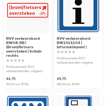
RVV verkeersbord
RVV verkeersbord
BW08-RB |
BW101S104 |
(Brom)fietsers
Informatiepunt |
oversteken | Schuin
rechts
Professionele RVV
verkeersborden volgens
Professionele RVV
NEN-EN 12899-1,
verkeersborden volgens
vervaardigd uit hoogwaa...
NEN-EN 12899-1,
44,75
49,75
vervaardigd uit hoogwaa...
(54,15 incl. BTW)
(60,20 incl. BTW)