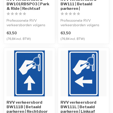
BW101RBSP03 | Park
BW111 | Betaald
& Ride | Rechtsaf
parkeren |
Professionele RVV
Professionele RVV
verkeersborden volgens
verkeersborden volgens
NEN-EN 12899-1,
NEN-EN 12899-1,
63,50
63,50
vervaardigd uit hoogwaa...
vervaardigd uit hoogwaa...
(76,84 incl. BTW)
(76,84 incl. BTW)
RVV verkeersbord
RVV verkeersbord
BW111B | Betaald
BW111L | Betaald
parkeren | Rechtdoor
parkeren | Linksaf