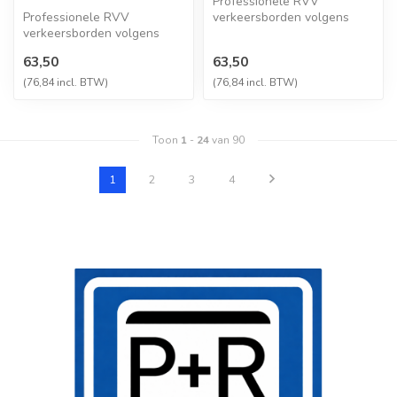
Professionele RVV
Professionele RVV
verkeersborden volgens
verkeersborden volgens
NEN-EN 12899-1,
NEN-EN 12899-1,
vervaardigd uit hoogwaa...
63,50
63,50
vervaardigd uit hoogwaa...
(76,84 incl. BTW)
(76,84 incl. BTW)
Toon
1
-
24
van 90
1
2
3
4