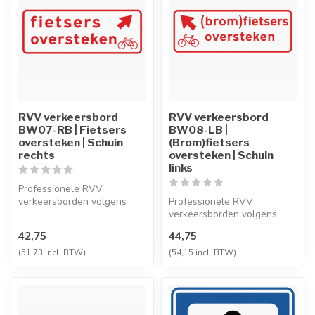
RVV verkeersbord
RVV verkeersbord
BW07-RB | Fietsers
BW08-LB |
oversteken | Schuin
(Brom)fietsers
rechts
oversteken | Schuin
links
Professionele RVV
verkeersborden volgens
Professionele RVV
NEN-EN 12899-1,
verkeersborden volgens
vervaardigd uit hoogwaa...
NEN-EN 12899-1,
42,75
44,75
vervaardigd uit hoogwaa...
(51,73 incl. BTW)
(54,15 incl. BTW)