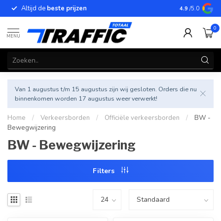
Altijd de
beste prijzen
Betrouwbar
4.9
/5.0
0
MENU
Van 1 augustus t/m 15 augustus zijn wij gesloten. Orders die nu
binnenkomen worden 17 augustus weer verwerkt!
Home
/
Verkeersborden
/
Officiële verkeersborden
/
BW -
Bewegwijzering
BW - Bewegwijzering
Filters