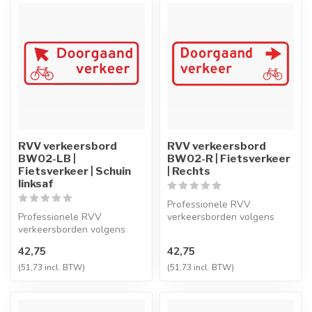
RVV verkeersbord
RVV verkeersbord
BW02-LB |
BW02-R | Fietsverkeer
Fietsverkeer | Schuin
| Rechts
linksaf
Professionele RVV
Professionele RVV
verkeersborden volgens
verkeersborden volgens
NEN-EN 12899-1,
NEN-EN 12899-1,
vervaardigd uit hoogwaa...
42,75
42,75
vervaardigd uit hoogwaa...
(51,73 incl. BTW)
(51,73 incl. BTW)