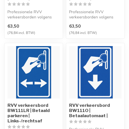
Professionele RVV
Professionele RVV
verkeersborden volgens
verkeersborden volgens
NEN-EN 12899-1,
NEN-EN 12899-1,
63,50
63,50
vervaardigd uit hoogwaa...
vervaardigd uit hoogwaa...
(76,84 incl. BTW)
(76,84 incl. BTW)
RVV verkeersbord
RVV verkeersbord
BW111LR | Betaald
BW111O |
parkeren |
Betaalautomaat |
Links-/rechtsaf