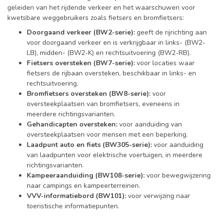
geleiden van het rijdende verkeer en het waarschuwen voor
kwetsbare weggebruikers zoals fietsers en bromfietsers:
Doorgaand verkeer (BW2-serie):
geeft de rijrichting aan
voor doorgaand verkeer en is verkrijgbaar in links- (BW2-
LB), midden- (BW2-K) en rechtsuitvoering (BW2-RB).
Fietsers oversteken (BW7-serie):
voor locaties waar
fietsers de rijbaan oversteken, beschikbaar in links- en
rechtsuitvoering.
Bromfietsers oversteken (BW8-serie):
voor
oversteekplaatsen van bromfietsers, eveneens in
meerdere richtingsvarianten.
Gehandicapten oversteken:
voor aanduiding van
oversteekplaatsen voor mensen met een beperking.
Laadpunt auto en fiets (BW305-serie):
voor aanduiding
van laadpunten voor elektrische voertuigen, in meerdere
richtingsvarianten.
Kampeeraanduiding (BW108-serie):
voor bewegwijzering
naar campings en kampeerterreinen.
VVV-informatiebord (BW101):
voor verwijzing naar
toeristische informatiepunten.