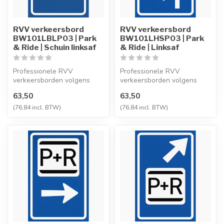
RVV verkeersbord
RVV verkeersbord
BW101LBLP03 | Park
BW101LHSP03 | Park
& Ride | Schuin linksaf
& Ride | Linksaf
Professionele RVV
Professionele RVV
verkeersborden volgens
verkeersborden volgens
NEN-EN 12899-1,
NEN-EN 12899-1,
63,50
63,50
vervaardigd uit hoogwaa...
vervaardigd uit hoogwaa...
(76,84 incl. BTW)
(76,84 incl. BTW)