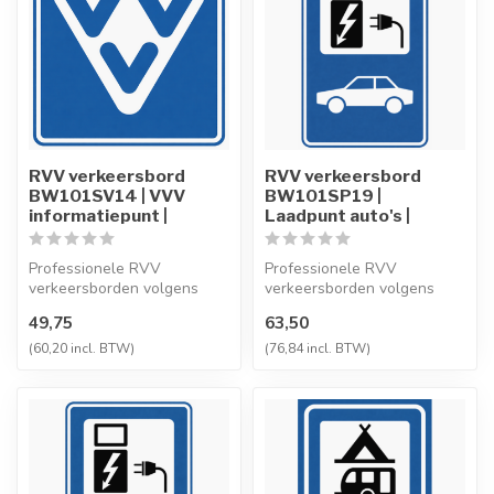
RVV verkeersbord
RVV verkeersbord
BW101SV14 | VVV
BW101SP19 |
informatiepunt |
Laadpunt auto's |
Professionele RVV
Professionele RVV
verkeersborden volgens
verkeersborden volgens
NEN-EN 12899-1,
NEN-EN 12899-1,
49,75
63,50
vervaardigd uit hoogwaa...
vervaardigd uit hoogwaa...
(60,20 incl. BTW)
(76,84 incl. BTW)