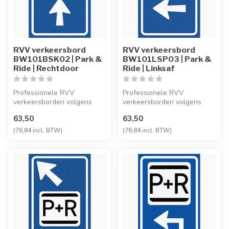
RVV verkeersbord
RVV verkeersbord
BW101BSK02 | Park &
BW101LSP03 | Park &
Ride | Rechtdoor
Ride | Linksaf
Professionele RVV
Professionele RVV
verkeersborden volgens
verkeersborden volgens
NEN-EN 12899-1,
NEN-EN 12899-1,
63,50
63,50
vervaardigd uit hoogwaa...
vervaardigd uit hoogwaa...
(76,84 incl. BTW)
(76,84 incl. BTW)