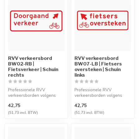
RVV verkeersbord
RVV verkeersbord
BW02-RB |
BW07-LB | Fietsers
Fietsverkeer | Schuin
oversteken | Schuin
rechts
links
Professionele RVV
Professionele RVV
verkeersborden volgens
verkeersborden volgens
NEN-EN 12899-1,
NEN-EN 12899-1,
42,75
42,75
vervaardigd uit hoogwaa...
vervaardigd uit hoogwaa...
(51,73 incl. BTW)
(51,73 incl. BTW)