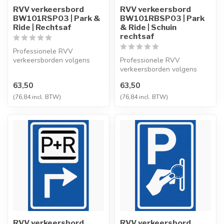
RVV verkeersbord
RVV verkeersbord
BW101RSP03 | Park &
BW101RBSP03 | Park
Ride | Rechtsaf
& Ride | Schuin
rechtsaf
Professionele RVV
verkeersborden volgens
Professionele RVV
NEN-EN 12899-1,
verkeersborden volgens
vervaardigd uit hoogwaa...
NEN-EN 12899-1,
63,50
63,50
vervaardigd uit hoogwaa...
(76,84 incl. BTW)
(76,84 incl. BTW)
RVV verkeersbord
RVV verkeersbord