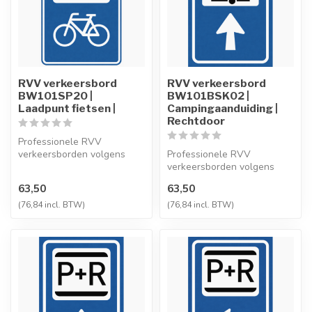
RVV verkeersbord
RVV verkeersbord
BW101SP20 |
BW101BSK02 |
Laadpunt fietsen |
Campingaanduiding |
Rechtdoor
Professionele RVV
verkeersborden volgens
Professionele RVV
NEN-EN 12899-1,
verkeersborden volgens
vervaardigd uit hoogwaa...
NEN-EN 12899-1,
63,50
63,50
vervaardigd uit hoogwaa...
(76,84 incl. BTW)
(76,84 incl. BTW)