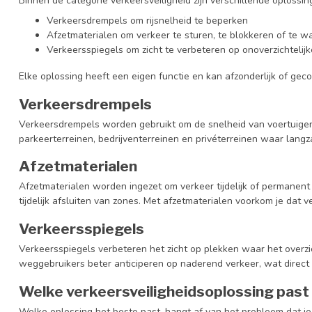
Binnen de categorie verkeersveiligheid zijn verschillende oplossin
Verkeersdrempels om rijsnelheid te beperken
Afzetmaterialen om verkeer te sturen, te blokkeren of te
Verkeersspiegels om zicht te verbeteren op onoverzichtelij
Elke oplossing heeft een eigen functie en kan afzonderlijk of ge
Verkeersdrempels
Verkeersdrempels worden gebruikt om de snelheid van voertuigen 
parkeerterreinen, bedrijventerreinen en privéterreinen waar lang
Afzetmaterialen
Afzetmaterialen worden ingezet om verkeer tijdelijk of permanent 
tijdelijk afsluiten van zones. Met afzetmaterialen voorkom je dat v
Verkeersspiegels
Verkeersspiegels verbeteren het zicht op plekken waar het overzich
weggebruikers beter anticiperen op naderend verkeer, wat direct b
Welke verkeersveiligheidsoplossing past b
Welke oplossing het beste past, hangt af van het probleem dat je