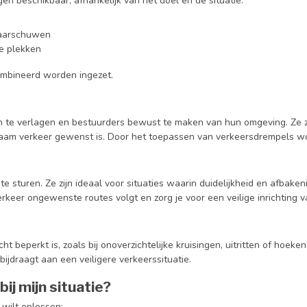
gen beschikbaar, afhankelijk van het doel en de situatie:
 waarschuwen
ke plekken
combineerd worden ingezet.
te verlagen en bestuurders bewust te maken van hun omgeving. Ze zorg
zaam verkeer gewenst is. Door het toepassen van verkeersdrempels wordt
te sturen. Ze zijn ideaal voor situaties waarin duidelijkheid en afbake
erkeer ongewenste routes volgt en zorg je voor een veilige inrichting va
t beperkt is, zoals bij onoverzichtelijke kruisingen, uitritten of hoe
ijdraagt aan een veiligere verkeerssituatie.
ij mijn situatie?
 wilt oplossen: