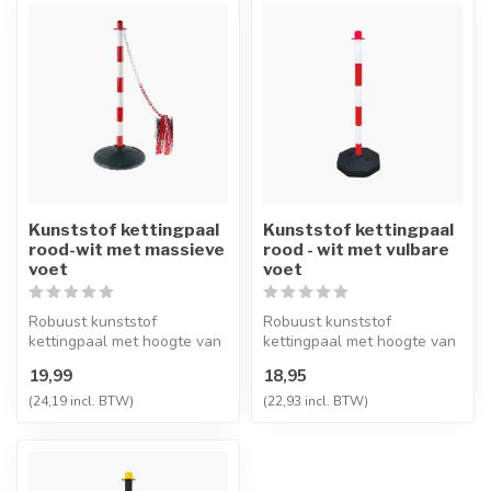
Kunststof kettingpaal
Kunststof kettingpaal
rood-wit met massieve
rood - wit met vulbare
voet
voet
Robuust kunststof
Robuust kunststof
kettingpaal met hoogte van
kettingpaal met hoogte van
900 mm en een gewicht van
900 mm en een gewicht
19,99
18,95
3,2 Kg. (...
tussen de 2.5...
(24,19 incl. BTW)
(22,93 incl. BTW)