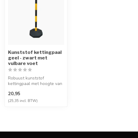
Kunststof kettingpaal
geel - zwart met
vulbare voet
Robuust kunststof
kettingpaal met hoogte van
900 mm en een gewicht
20,95
tussen de 2.5...
(25,35 incl. BTW)