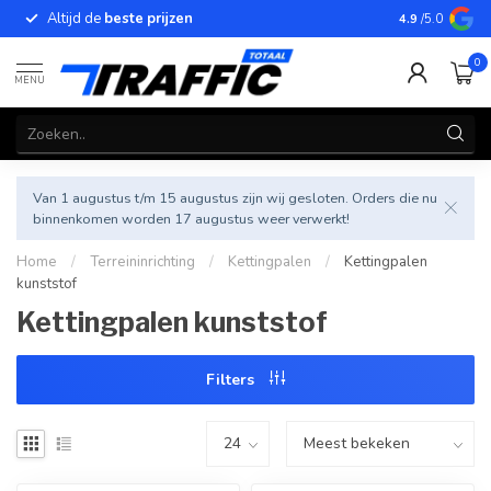
Altijd de
beste prijzen
Betrouwbar
4.9
/5.0
0
MENU
Van 1 augustus t/m 15 augustus zijn wij gesloten. Orders die nu
binnenkomen worden 17 augustus weer verwerkt!
Home
/
Terreininrichting
/
Kettingpalen
/
Kettingpalen
kunststof
Kettingpalen kunststof
Filters