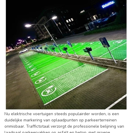
Nu elektrische voertuigen steeds populairder worden, is een
duidelijke markering van oplaadpunten op parkeerterreinen
onmisbaar. Traffictotaal verzorgt de professionele belijning van
laadpaal parkeervakken op asfalt en beton, met groene