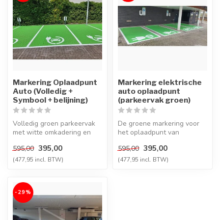
Markering Oplaadpunt
Markering elektrische
Auto (Volledig +
auto oplaadpunt
Symbool + belijning)
(parkeervak groen)
Volledig groen parkeervak
De groene markering voor
met witte omkadering en
het oplaadpunt van
helder wit E-stekkerlogo,
elektrische auto's biedt een
395,00
395,00
595,00
595,00
spec...
duideli...
(477,95 incl. BTW)
(477,95 incl. BTW)
-29%