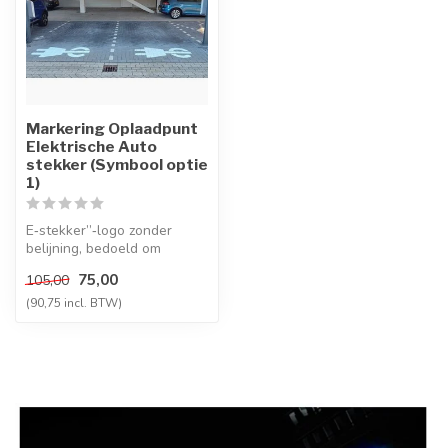
Markering Oplaadpunt
Elektrische Auto
stekker (Symbool optie
1)
E‑stekker”‑logo zonder
belijning, bedoeld om
parkeervakken duidelijk als
75,00
105,00
laadpla...
(90,75 incl. BTW)