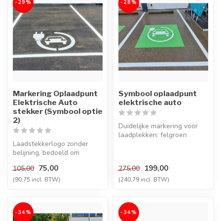
-29%
-28%
Markering Oplaadpunt
Symbool oplaadpunt
Elektrische Auto
elektrische auto
stekker (Symbool optie
2)
Duidelijke markering voor
laadplekken: felgroen
Laadstekkerlogo zonder
parkeervlak met wit
belijning, bedoeld om
stekker-icoo...
parkeervakken duidelijk als
75,00
199,00
105,00
275,00
laadpla...
(90,75 incl. BTW)
(240,79 incl. BTW)
-34%
-34%