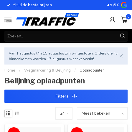
Altijd de
beste prijzen
Betrouwbar
4.9
/5.0
0
MENU
Van 1 augustus t/m 15 augustus zijn wij gesloten. Orders die nu
binnenkomen worden 17 augustus weer verwerkt!
Home
/
Wegmarkering & Belijning
/
Oplaadpunten
Belijning oplaadpunten
Filters