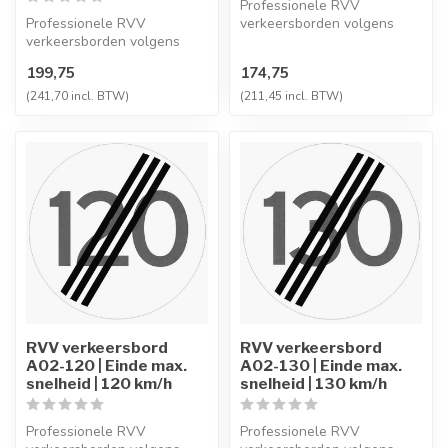
Professionele RVV
Professionele RVV
verkeersborden volgens
verkeersborden volgens
NEN-EN 12899-1,
NEN-EN 12899-1,
vervaardigd uit hoogwaa...
199,75
174,75
vervaardigd uit hoogwaa...
(241,70 incl. BTW)
(211,45 incl. BTW)
RVV verkeersbord
RVV verkeersbord
A02-120 | Einde max.
A02-130 | Einde max.
snelheid | 120 km/h
snelheid | 130 km/h
Professionele RVV
Professionele RVV