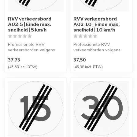
RVV verkeersbord
RVV verkeersbord
A02-5 | Einde max.
A02-10 | Einde max.
snelheid | 5 km/h
snelheid | 10 km/h
Professionele RVV
Professionele RVV
verkeersborden volgens
verkeersborden volgens
NEN-EN 12899-1,
NEN-EN 12899-1,
37,75
37,50
vervaardigd uit hoogwaa...
vervaardigd uit hoogwaa...
(45,68 incl. BTW)
(45,38 incl. BTW)