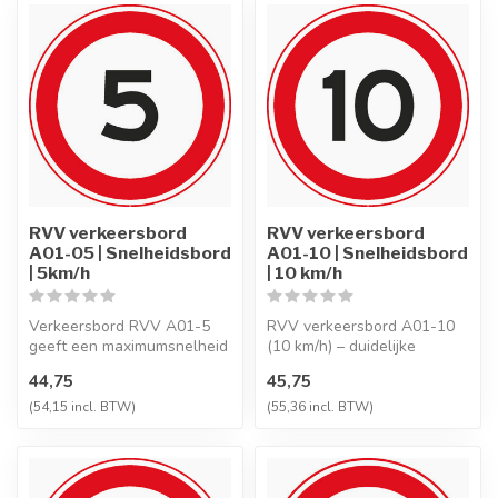
RVV verkeersbord
RVV verkeersbord
A01-05 | Snelheidsbord
A01-10 | Snelheidsbord
| 5km/h
| 10 km/h
Verkeersbord RVV A01-5
RVV verkeersbord A01-10
geeft een maximumsnelheid
(10 km/h) – duidelijke
van 5 km/h aan en is ideaal
snelheidsaanduiding voor
44,75
45,75
voo...
terrein ...
(54,15 incl. BTW)
(55,36 incl. BTW)