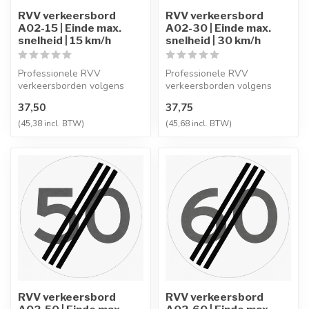
RVV verkeersbord
RVV verkeersbord
A02-15 | Einde max.
A02-30 | Einde max.
snelheid | 15 km/h
snelheid | 30 km/h
Professionele RVV
Professionele RVV
verkeersborden volgens
verkeersborden volgens
NEN-EN 12899-1,
NEN-EN 12899-1,
37,50
37,75
vervaardigd uit hoogwaa...
vervaardigd uit hoogwaa...
(45,38 incl. BTW)
(45,68 incl. BTW)
RVV verkeersbord
RVV verkeersbord