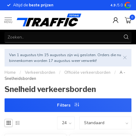
Altijd de
beste prijzen
Betrouwbar
4.9
/5.0
0
MENU
Van 1 augustus t/m 15 augustus zijn wij gesloten. Orders die nu
binnenkomen worden 17 augustus weer verwerkt!
Home
/
Verkeersborden
/
Officiële verkeersborden
/
A -
Snelheidsborden
Snelheid verkeersborden
Filters