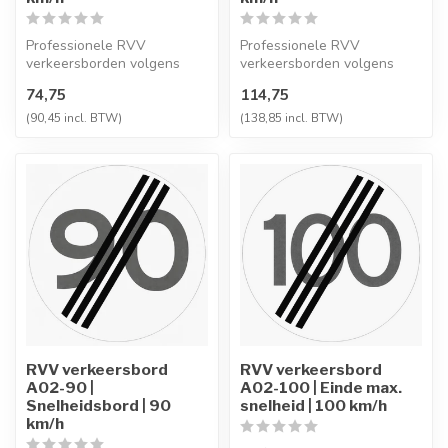
Professionele RVV
Professionele RVV
verkeersborden volgens
verkeersborden volgens
NEN-EN 12899-1,
NEN-EN 12899-1,
74,75
114,75
vervaardigd uit hoogwaa...
vervaardigd uit hoogwaa...
(90,45 incl. BTW)
(138,85 incl. BTW)
RVV verkeersbord
RVV verkeersbord
A02-90 |
A02-100 | Einde max.
Snelheidsbord | 90
snelheid | 100 km/h
km/h