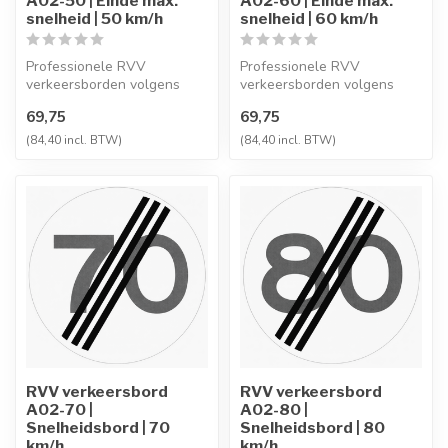
A02-50 | Einde max.
A02-60 | Einde max.
snelheid | 50 km/h
snelheid | 60 km/h
Professionele RVV
Professionele RVV
verkeersborden volgens
verkeersborden volgens
NEN-EN 12899-1,
NEN-EN 12899-1,
69,75
69,75
vervaardigd uit hoogwaa...
vervaardigd uit hoogwaa...
(84,40 incl. BTW)
(84,40 incl. BTW)
RVV verkeersbord
RVV verkeersbord
A02-70 |
A02-80 |
Snelheidsbord | 70
Snelheidsbord | 80
km/h
km/h