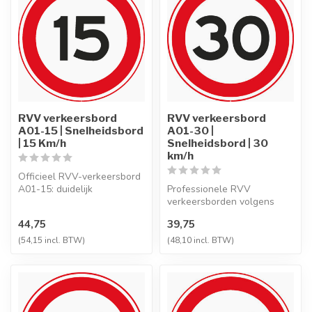
RVV verkeersbord
RVV verkeersbord
A01-15 | Snelheidsbord
A01-30 |
| 15 Km/h
Snelheidsbord | 30
km/h
Officieel RVV-verkeersbord
A01-15: duidelijk
Professionele RVV
maximumsnelheid 15 km/h
verkeersborden volgens
aangeven. D...
NEN-EN 12899-1,
44,75
39,75
vervaardigd uit hoogwaa...
(54,15 incl. BTW)
(48,10 incl. BTW)