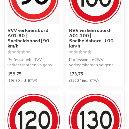
RVV verkeersbord
RVV verkeersbord
A01-90 |
A01-100 |
Snelheidsbord | 90
Snelheidsbord | 100
km/h
km/h
Professionele RVV
Professionele RVV
verkeersborden volgens
verkeersborden volgens
NEN-EN 12899-1,
NEN-EN 12899-1,
159,75
173,75
vervaardigd uit hoogwaa...
vervaardigd uit hoogwaa...
(193,30 incl. BTW)
(210,24 incl. BTW)