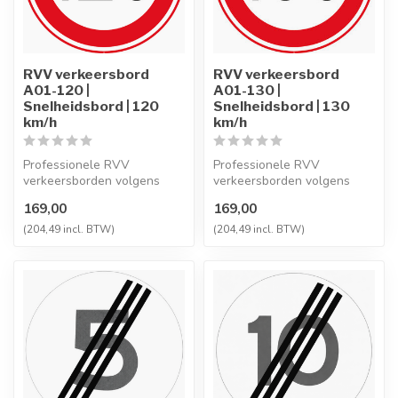
RVV verkeersbord
RVV verkeersbord
A01-120 |
A01-130 |
Snelheidsbord | 120
Snelheidsbord | 130
km/h
km/h
Professionele RVV
Professionele RVV
verkeersborden volgens
verkeersborden volgens
NEN-EN 12899-1,
NEN-EN 12899-1,
169,00
169,00
vervaardigd uit hoogwaa...
vervaardigd uit hoogwaa...
(204,49 incl. BTW)
(204,49 incl. BTW)