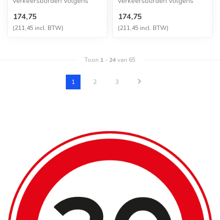
verkeersborden volgens
verkeersborden volgens
NEN-EN 12899-1,
NEN-EN 12899-1,
174,75
174,75
vervaardigd uit hoogwaa...
vervaardigd uit hoogwaa...
(211,45 incl. BTW)
(211,45 incl. BTW)
Toon
1
-
24
van 65
1
2
3