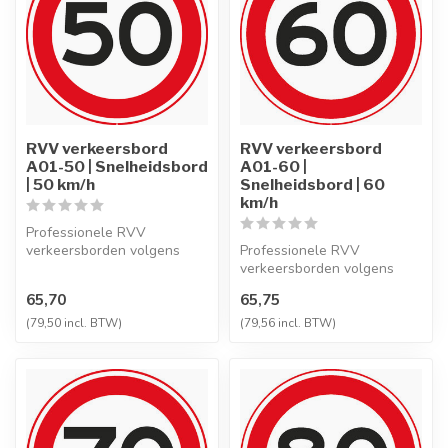
RVV verkeersbord
RVV verkeersbord
A01-50 | Snelheidsbord
A01-60 |
| 50 km/h
Snelheidsbord | 60
km/h
Professionele RVV
verkeersborden volgens
Professionele RVV
NEN-EN 12899-1,
verkeersborden volgens
vervaardigd uit hoogwaa...
NEN-EN 12899-1,
65,70
65,75
vervaardigd uit hoogwaa...
(79,50 incl. BTW)
(79,56 incl. BTW)