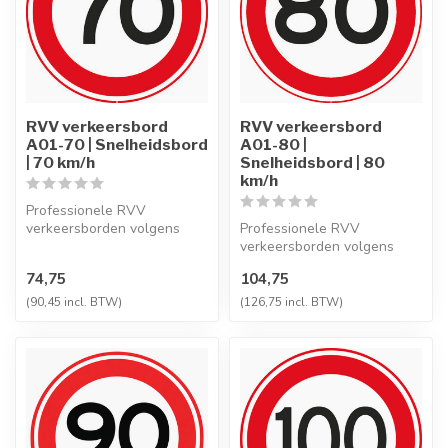
RVV verkeersbord
RVV verkeersbord
A01-70 | Snelheidsbord
A01-80 |
| 70 km/h
Snelheidsbord | 80
km/h
Professionele RVV
verkeersborden volgens
Professionele RVV
NEN-EN 12899-1,
verkeersborden volgens
vervaardigd uit hoogwaa...
NEN-EN 12899-1,
74,75
104,75
vervaardigd uit hoogwaa...
(90,45 incl. BTW)
(126,75 incl. BTW)