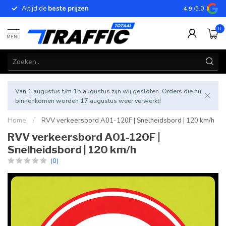
Altijd de
beste prijzen
Betrouwbar
4.9
/5.0
0
MENU
Van 1 augustus t/m 15 augustus zijn wij gesloten. Orders die nu
binnenkomen worden 17 augustus weer verwerkt!
Home
/
RVV verkeersbord A01-120F | Snelheidsbord | 120 km/h
RVV verkeersbord A01-120F |
Snelheidsbord | 120 km/h
(0)