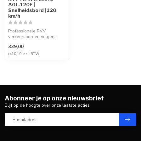
A01-120F |
Snelheidsbord | 120
km/h
Professionele RVV
verkeersborden volgens
NEN-EN 12899-1,
339,00
vervaardigd uit hoogwaa...
(410,19 incl. BTW)
Abonneer je op onze nieuwsbrief
Blijf op de hoogte over onze laatste acties