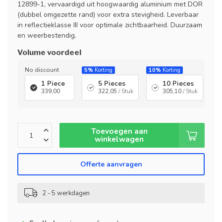
12899-1, vervaardigd uit hoogwaardig aluminium met DOR
(dubbel omgezette rand) voor extra stevigheid. Leverbaar
in reflectieklasse III voor optimale zichtbaarheid. Duurzaam
en weerbestendig.
Volume voordeel
No discount
5%
Korting
10%
Korting
1 Piece
5 Pieces
10 Pieces
339,00
322,05
/ Stuk
305,10
/ Stuk
Toevoegen aan
winkelwagen
Offerte aanvragen
2 - 5 werkdagen