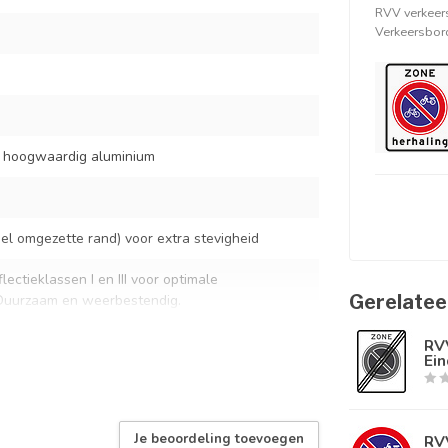
RVV verkeer
Verkeersbord
t hoogwaardig aluminium
l omgezette rand) voor extra stevigheid
lectieklassen I en III voor optimale
Gerelatee
 Duurzaam en weerbestendig.
RVV
Ein
standaard verkeersbordbeugels
rmaal buitengebruik
Je beoordeling toevoegen
RVV