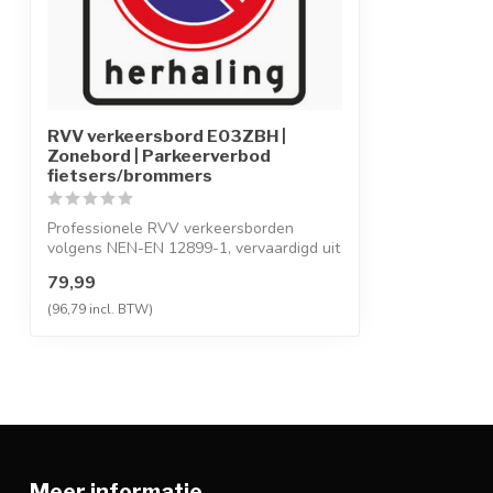
RVV verkeersbord E03ZBH |
Zonebord | Parkeerverbod
fietsers/brommers
Professionele RVV verkeersborden
volgens NEN-EN 12899-1, vervaardigd uit
hoogwaa...
79,99
(96,79 incl. BTW)
Meer informatie