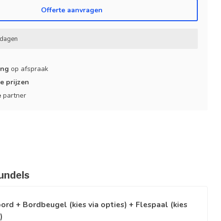
Offerte aanvragen
kdagen
ing
op afspraak
e prijzen
e
partner
undels
ord + Bordbeugel (kies via opties) + Flespaal (kies
)