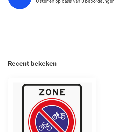
0
sterren op basis van
0
beoordelingen
Norm
Professionele
Recent bekeken