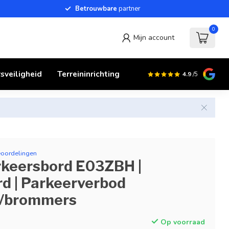
Betrouwbare
partner
0
Mijn account
sveiligheid
Terreininrichting
4.9
/5
eoordelingen
keersbord E03ZBH |
d | Parkeerverbod
s/brommers
Op voorraad