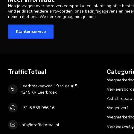
Heb je vragen over onze verkeersproducten, plaatsing of je beste
vind je direct heldere antwoorden, onze bedrijfsgegevens en mee
nemen met ons. We denken graag met je mee.
Klantenservice
TrafficTotaal
Categori
Wegmarkering 
Leerbroekseweg 19 roldeur 5
Verkeersbord
4245 KR Leerbroek
Asfalt reparat
+31 6 559 986 16
Wegenverf
Wegmarkering
info@traffictotaal.nl
Verkeersveilig