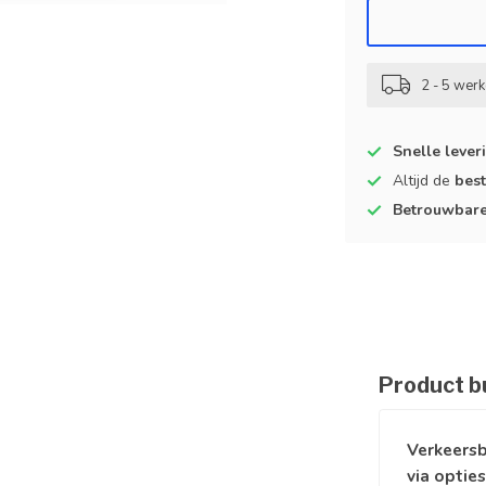
2 - 5 wer
Snelle lever
Altijd de
best
Betrouwbar
Product b
Verkeersb
via opties