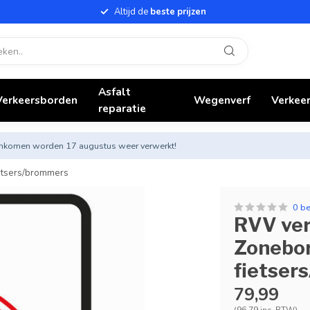
Altijd de
beste prijzen
Asfalt
Verkeersborden
Wegenverf
Verkeer
reparatie
nnenkomen worden 17 augustus weer verwerkt!
etsers/brommers
0 b
RVV ver
Zonebor
fietser
79,99