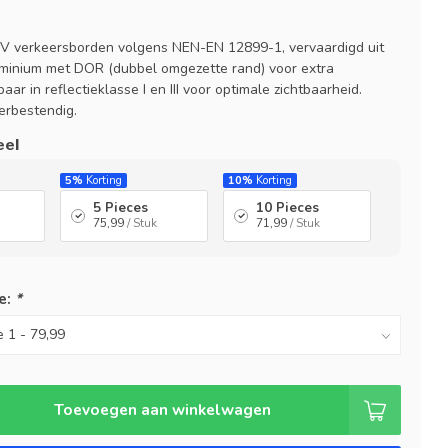
V verkeersborden volgens NEN-EN 12899-1, vervaardigd uit
minium met DOR (dubbel omgezette rand) voor extra
aar in reflectieklasse I en III voor optimale zichtbaarheid.
rbestendig.
eel
5%
Korting
10%
Korting
5 Pieces
10 Pieces
75,99
/ Stuk
71,99
/ Stuk
e:
*
Toevoegen aan winkelwagen