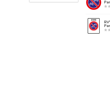
Pa
 RVV verkeersborden volgens NEN-EN 12899-1
RV
Pa