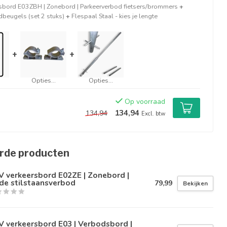
sbord E03ZBH | Zonebord | Parkeerverbod fietsers/brommers
+
beugels (set 2 stuks)
+
Flespaal Staal - kies je lengte
+
+
Opties...
Opties...
Op voorraad
134,94
134,94
Excl. btw
rde producten
 verkeersbord E02ZE | Zonebord |
de stilstaansverbod
79,99
Bekijken
 verkeersbord E03 | Verbodsbord |