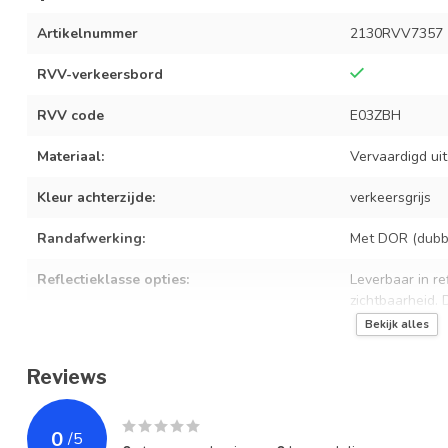
Artikelnummer
2130RVV7357
RVV-verkeersbord
RVV code
E03ZBH
Materiaal:
Vervaardigd ui
Kleur achterzijde:
verkeersgrijs
Randafwerking:
Met DOR (dubbe
Reflectieklasse opties:
Leverbaar in ref
zichtbaarheid.
Bekijk alles
Beschikbare afmeting
530 x 670 mm
Reviews
Bevestiging:
Geschikt voor 
Levensduur:
10+ jaar bij no
0
/
5