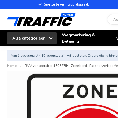
Snelle levering
op afspraak
Wegmarkering &
Alle categorieën
Belijning
Van 1 augustus t/m 15 augustus zijn wij gesloten. Orders die nu bi
Home
/
RVV verkeersbord E03ZBH | Zonebord | Parkeerverbod fi