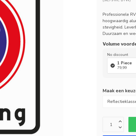
(96,79 inc. BTW)
Professionele RV
hoogwaardig alu
stevigheid. Leverb
Duurzaam en wee
Volume voord
No discount
1 Piece
79,99
Maak een keuz