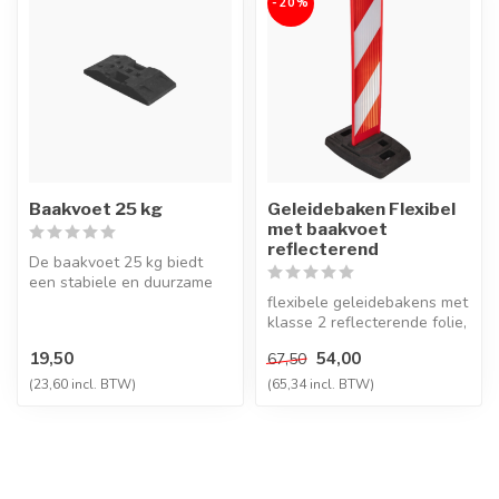
-20%
Baakvoet 25 kg
Geleidebaken Flexibel
met baakvoet
reflecterend
De baakvoet 25 kg biedt
een stabiele en duurzame
basis voor geleidebakens,
flexibele geleidebakens met
palen...
klasse 2 reflecterende folie,
ontworpen voor wegenbo...
19,50
54,00
67,50
(23,60 incl. BTW)
(65,34 incl. BTW)