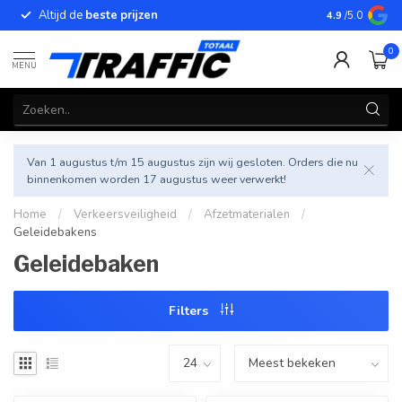
Altijd de
beste prijzen
Betrouwbar
4.9
/5.0
0
MENU
Van 1 augustus t/m 15 augustus zijn wij gesloten. Orders die nu
binnenkomen worden 17 augustus weer verwerkt!
Home
/
Verkeersveiligheid
/
Afzetmaterialen
/
Geleidebakens
Geleidebaken
Filters