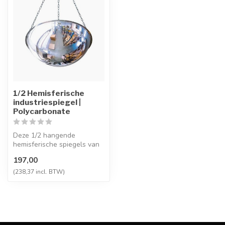
1/2 Hemisferische
industriespiegel |
Polycarbonate
Deze 1/2 hangende
hemisferische spiegels van
polycarbonaat bieden
197,00
uitzonderlijke...
(238,37 incl. BTW)