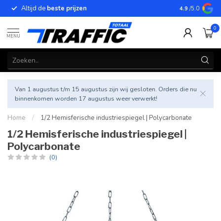
Altijd de
beste prijzen
Betrouwbar
4.9
/5.0
0
MENU
Van 1 augustus t/m 15 augustus zijn wij gesloten. Orders die nu
binnenkomen worden 17 augustus weer verwerkt!
Home
/
1/2 Hemisferische industriespiegel | Polycarbonate
1/2 Hemisferische industriespiegel |
Polycarbonate
(0)