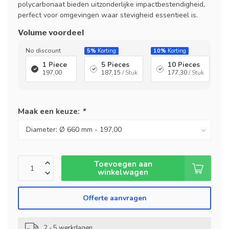
polycarbonaat bieden uitzonderlijke impactbestendigheid,
perfect voor omgevingen waar stevigheid essentieel is.
Volume voordeel
No discount
5%
Korting
10%
Korting
1 Piece
5 Pieces
10 Pieces
197,00
187,15
/ Stuk
177,30
/ Stuk
Maak een keuze:
*
Toevoegen aan
winkelwagen
Offerte aanvragen
2 - 5 werkdagen