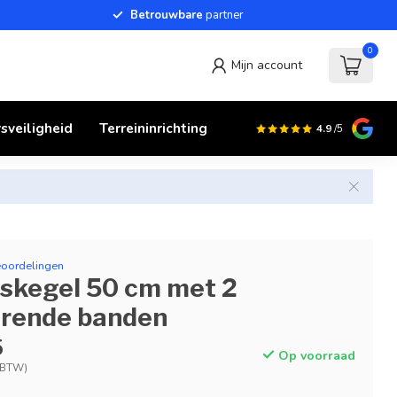
Betrouwbare
partner
0
Mijn account
sveiligheid
Terreininrichting
4.9
/5
eoordelingen
skegel 50 cm met 2
erende banden
5
Op voorraad
. BTW)