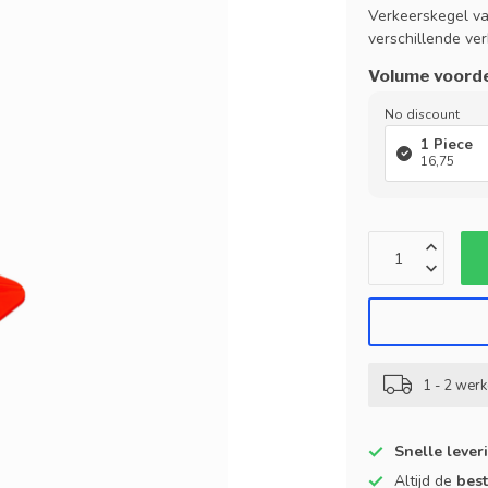
Verkeerskegel van
verschillende ver
Volume voord
No discount
1 Piece
16,75
1 - 2 wer
Snelle lever
Altijd de
best