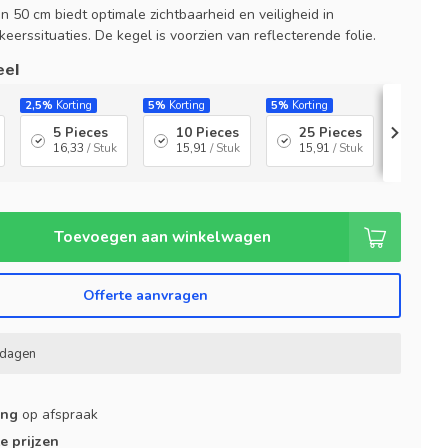
 50 cm biedt optimale zichtbaarheid en veiligheid in
keerssituaties. De kegel is voorzien van reflecterende folie.
eel
2,5%
Korting
5%
Korting
5%
Korting
10%
Korti
5 Pieces
10 Pieces
25 Pieces
50 
16,33
/ Stuk
15,91
/ Stuk
15,91
/ Stuk
15,0
Toevoegen aan winkelwagen
Offerte aanvragen
kdagen
ing
op afspraak
e prijzen