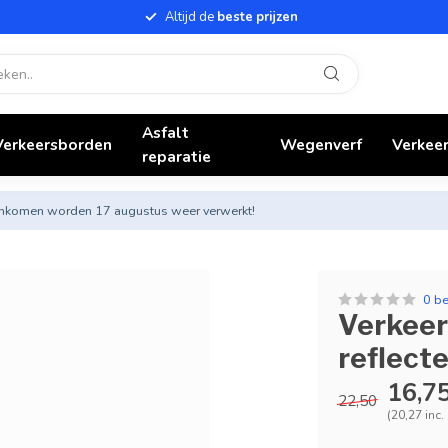
Altijd de
beste prijzen
Asfalt
Verkeersborden
Wegenverf
Verkeer
reparatie
nnenkomen worden 17 augustus weer verwerkt!
0 b
Verkeer
reflect
16,7
22,50
(20,27 inc