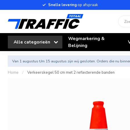
Snelle levering
op afspraak
Wegmarkering &
Alle categorieën
Belijning
Van 1 augustus t/m 15 augustus zijn wij gesloten. Orders die nu bi
Home
/
Verkeerskegel 50 cm met 2 reflecterende banden