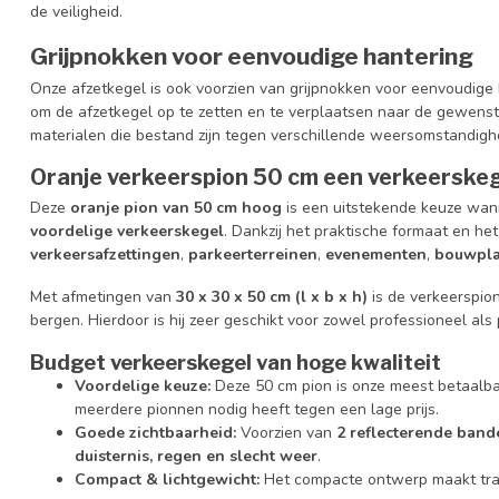
de veiligheid.
Grijpnokken voor eenvoudige hantering
Onze afzetkegel is ook voorzien van grijpnokken voor eenvoudige 
om de afzetkegel op te zetten en te verplaatsen naar de gewenst
materialen die bestand zijn tegen verschillende weersomstandig
Oranje verkeerspion 50 cm een verkeerskege
Deze
oranje pion van 50 cm hoog
is een uitstekende keuze wan
voordelige verkeerskegel
. Dankzij het praktische formaat en het
verkeersafzettingen
,
parkeerterreinen
,
evenementen
,
bouwpla
Met afmetingen van
30 x 30 x 50 cm (l x b x h)
is de verkeerspion
bergen. Hierdoor is hij zeer geschikt voor zowel professioneel als p
Budget verkeerskegel van hoge kwaliteit
Voordelige keuze:
Deze 50 cm pion is onze meest betaalb
meerdere pionnen nodig heeft tegen een lage prijs.
Goede zichtbaarheid:
Voorzien van
2 reflecterende band
duisternis, regen en slecht weer
.
Compact & lichtgewicht:
Het compacte ontwerp maakt tra