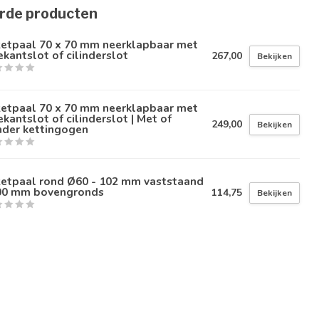
rde producten
zetpaal 70 x 70 mm neerklapbaar met
ekantslot of cilinderslot
267,00
Bekijken
zetpaal 70 x 70 mm neerklapbaar met
ekantslot of cilinderslot | Met of
249,00
Bekijken
nder kettingogen
zetpaal rond Ø60 - 102 mm vaststaand
900 mm bovengronds
114,75
Bekijken