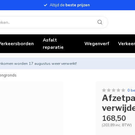
Altijd de
beste prijzen
Asfalt
Verkeersborden
Wegenverf
Verkeer
reparatie
nnenkomen worden 17 augustus weer verwerkt!
vengronds
0 b
Afzetpa
verwijd
168,50
(203,89 inc. BTW)