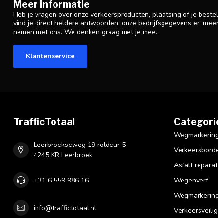
Meer informatie
Heb je vragen over onze verkeersproducten, plaatsing of je beste
vind je direct heldere antwoorden, onze bedrijfsgegevens en mee
nemen met ons. We denken graag met je mee.
Klantenservice
TrafficTotaal
Categori
Wegmarkering 
Leerbroekseweg 19 roldeur 5
Verkeersbord
4245 KR Leerbroek
Asfalt reparat
+31 6 559 986 16
Wegenverf
Wegmarkering
info@traffictotaal.nl
Verkeersveilig