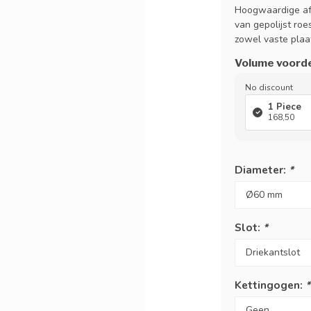
Hoogwaardige afz
van gepolijst roe
zowel vaste plaa
Volume voord
No discount
1 Piece
168,50
Diameter:
*
Slot:
*
Kettingogen:
*