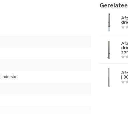
Gerelatee
Af
dri
Af
dri
zo
Af
ilinderslot
| 