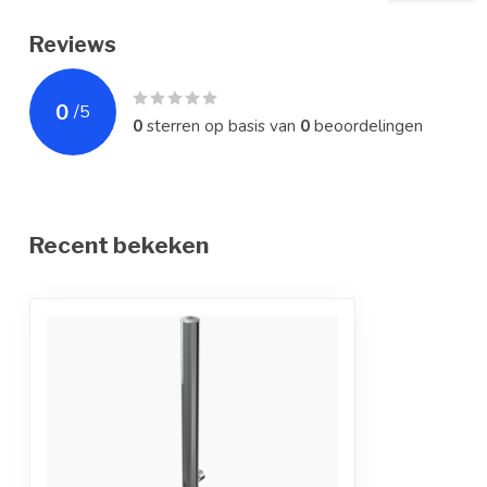
Kleur/afwerking
Glasparelgestr
Reviews
Montagewijze
In de grond
0
/
5
0
sterren op basis van
0
beoordelingen
Recent bekeken