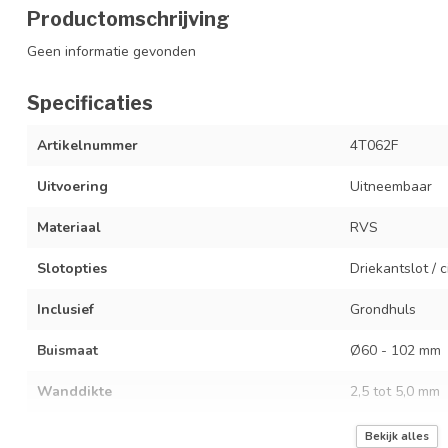
Productomschrijving
Geen informatie gevonden
Specificaties
Artikelnummer
4T062F
Uitvoering
Uitneembaar
Materiaal
RVS
Slotopties
Driekantslot / c
Inclusief
Grondhuls
Buismaat
Ø60 - 102 mm
Wanddikte
2,5 tot 5,0 mm
Gewicht
7 tot 12 kg
Bekijk alles