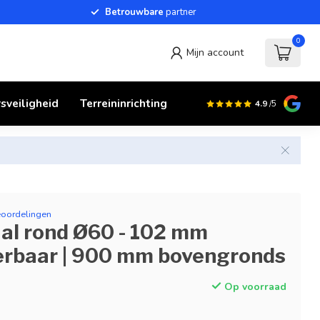
Betrouwbare
partner
0
Mijn account
sveiligheid
Terreininrichting
4.9
/5
eoordelingen
al rond Ø60 - 102 mm
erbaar | 900 mm bovengronds
Op voorraad