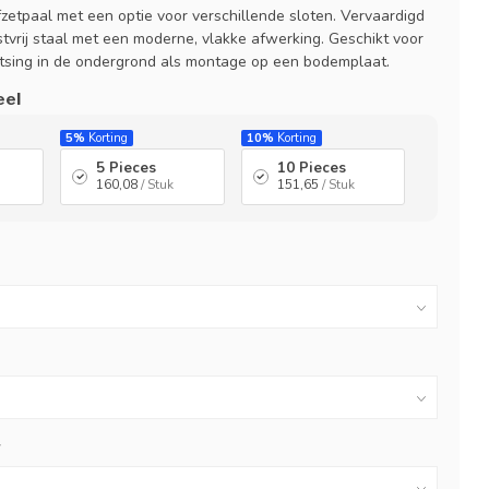
etpaal met een optie voor verschillende sloten. Vervaardigd
stvrij staal met een moderne, vlakke afwerking. Geschikt voor
tsing in de ondergrond als montage op een bodemplaat.
eel
5%
Korting
10%
Korting
5 Pieces
10 Pieces
160,08
/ Stuk
151,65
/ Stuk