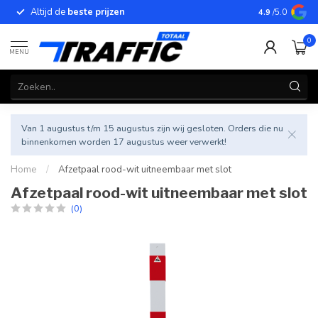
Altijd de
beste prijzen
Betrouwbar
4.9
/5.0
0
MENU
Van 1 augustus t/m 15 augustus zijn wij gesloten. Orders die nu
binnenkomen worden 17 augustus weer verwerkt!
Home
/
Afzetpaal rood-wit uitneembaar met slot
Afzetpaal rood-wit uitneembaar met slot
(0)