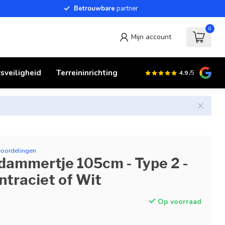
Betrouwbare
partner
0
Mijn account
sveiligheid
Terreininrichting
4.9
/5
eoordelingen
ammertje 105cm - Type 2 -
Antraciet of Wit
Op voorraad