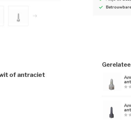
Betrouwbar
Gerelatee
it of antraciet
Ams
ant
Am
ant