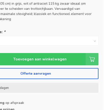
5 cm) in grijs, wit of antraciet 115 kg zwaar ideaal om
er te scheiden van trottoir/rijbaan. Vervaardigd van
maximale stevigheid; klassiek en functioneel element voor
akening
e:
*
Toevoegen aan winkelwagen
Offerte aanvragen
kdagen
ing
op afspraak
e prijzen