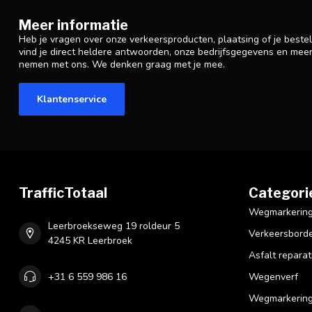
Meer informatie
Heb je vragen over onze verkeersproducten, plaatsing of je beste
vind je direct heldere antwoorden, onze bedrijfsgegevens en mee
nemen met ons. We denken graag met je mee.
Klantenservice
TrafficTotaal
Categori
Wegmarkering 
Leerbroekseweg 19 roldeur 5
Verkeersbord
4245 KR Leerbroek
Asfalt reparat
+31 6 559 986 16
Wegenverf
Wegmarkering