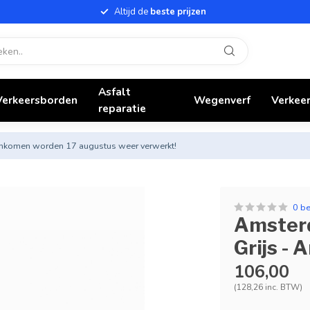
Altijd de
beste prijzen
Asfalt
Verkeersborden
Wegenverf
Verkeer
reparatie
nnenkomen worden 17 augustus weer verwerkt!
0 b
Amsterd
Grijs - 
106,00
(128,26 inc. BTW)