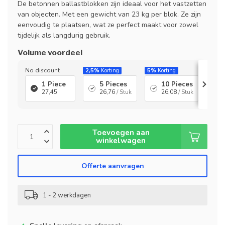
De betonnen ballastblokken zijn ideaal voor het vastzetten
van objecten. Met een gewicht van 23 kg per blok. Ze zijn
eenvoudig te plaatsen, wat ze perfect maakt voor zowel
tijdelijk als langdurig gebruik.
Volume voordeel
No discount
2,5%
Korting
5%
Korting
7,5%
1 Piece
5 Pieces
10 Pieces
27,45
26,76
/ Stuk
26,08
/ Stuk
Toevoegen aan
winkelwagen
Offerte aanvragen
1 - 2 werkdagen