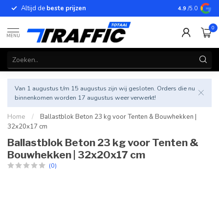
Altijd de
beste prijzen
Betrouwbar
4.9
/5.0
0
MENU
Van 1 augustus t/m 15 augustus zijn wij gesloten. Orders die nu
binnenkomen worden 17 augustus weer verwerkt!
Home
/
Ballastblok Beton 23 kg voor Tenten & Bouwhekken |
32x20x17 cm
Ballastblok Beton 23 kg voor Tenten &
Bouwhekken | 32x20x17 cm
(0)