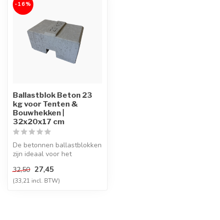
-16%
Ballastblok Beton 23
kg voor Tenten &
Bouwhekken |
32x20x17 cm
De betonnen ballastblokken
zijn ideaal voor het
vastzetten van objecten.
27,45
32,50
Met een...
(33,21 incl. BTW)