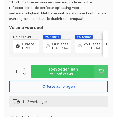
115x10,5x3 cm en voorzien van een rode en witte
reflector, biedt de perfecte oplossing voor
verkeersveiligheid. Met Bermpaaltjes als deze kunt u zowel
overdag als 's nachts de duidelijke bermpaal
Volume voordeel
No discount
2%
Korting
4%
Korting
8%
Ko
1 Piece
10 Pieces
25 Pieces
18,99
18,61
/ Stuk
18,23
/ Stuk
Toevoegen aan
winkelwagen
Offerte aanvragen
1 - 2 werkdagen