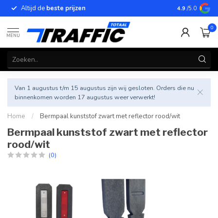
Altijd de
beste prijzen
Betrouwbar
4.9
/5.0
0
MENU
Van 1 augustus t/m 15 augustus zijn wij gesloten. Orders die nu
binnenkomen worden 17 augustus weer verwerkt!
Home
/
Bermpaal kunststof zwart met reflector rood/wit
Bermpaal kunststof zwart met reflector
rood/wit
(0)