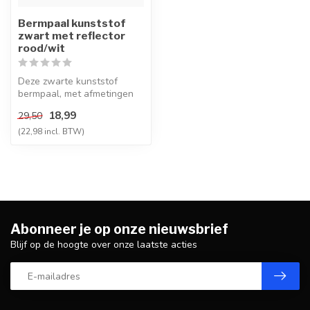
Bermpaal kunststof
zwart met reflector
rood/wit
Deze zwarte kunststof
bermpaal, met afmetingen
van ca 115x10,5x3 cm en
18,99
29,50
voorzien ...
(22,98 incl. BTW)
Abonneer je op onze nieuwsbrief
Blijf op de hoogte over onze laatste acties