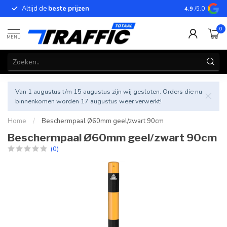
Altijd de
beste prijzen
Betrouwbar
4.9
/5.0
0
MENU
Van 1 augustus t/m 15 augustus zijn wij gesloten. Orders die nu
binnenkomen worden 17 augustus weer verwerkt!
Home
/
Beschermpaal Ø60mm geel/zwart 90cm
Beschermpaal Ø60mm geel/zwart 90cm
(0)