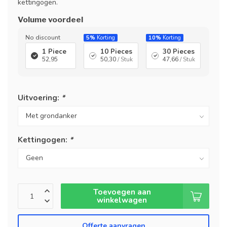
kettingogen.
Volume voordeel
No discount
5%
Korting
10%
Korting
1 Piece
10 Pieces
30 Pieces
52,95
50,30
/ Stuk
47,66
/ Stuk
Uitvoering:
*
Kettingogen:
*
Toevoegen aan
winkelwagen
Offerte aanvragen