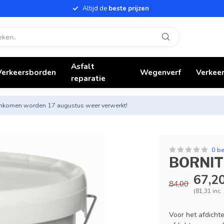
Altijd de
beste prijzen
Asfalt
Verkeersborden
Wegenverf
Verkeer
reparatie
nnenkomen worden 17 augustus weer verwerkt!
0 b
BORNIT 
67,2
84,00
(81,31 inc
Voor het afdicht