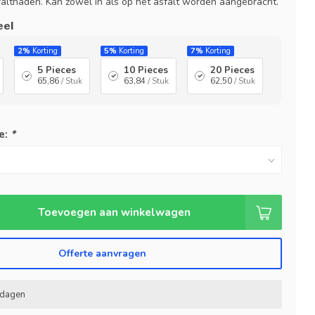
faltnaden. Kan zowel in als op het asfalt worden aangebracht.
eel
2%
Korting
5%
Korting
7%
Korting
5 Pieces
10 Pieces
20 Pieces
65,86
/ Stuk
63,84
/ Stuk
62,50
/ Stuk
e:
*
Toevoegen aan winkelwagen
Offerte aanvragen
kdagen