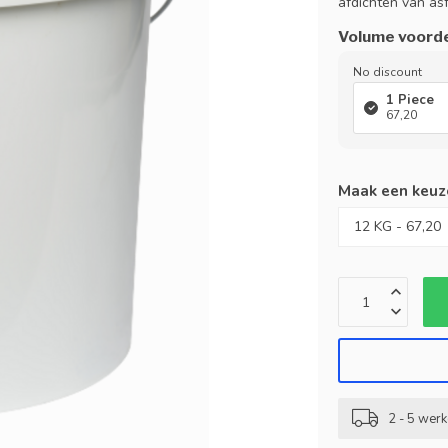
afdichten van as
Volume voord
No discount
1 Piece
67,20
Maak een keuz
2 - 5 wer