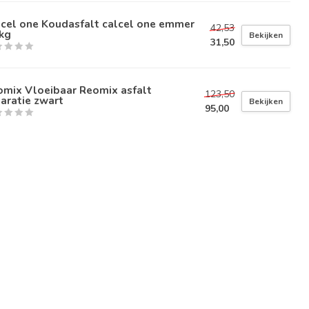
lcel one Koudasfalt calcel one emmer
42,53
kg
Bekijken
31,50
omix Vloeibaar Reomix asfalt
123,50
aratie zwart
Bekijken
95,00