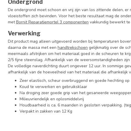
Ondergrond
De ondergrond moet schoon en vrij zijn van los zittende delen, er 
vloeistoffen zich bevinden. Voor het beste resultaat mag de onder
met
Bornit
Reparatiemortel 3 componenten
vakkundig bewerkt te
Verwerking
Dit product mag alleen uitgevoerd worden bij temperaturen bove
daarna de massa met een
handtrekschoen
gelijkmatig over de sc
meermaals afstrijken om het materiaal goed in de scheuren te kri
2/5 fijne steenslag. Afhankelijk van de weersomstandigheden zijn
De volledige
naverdichting
duurt ongeveer 12 uur. In sommige gev
afhankelijk van de hoeveelheid van het materiaal die afhankelijk 
Zeer elastisch, scheur overbruggend en goede hechting op
Koud te verwerken en gebruiksklaar
Na droging zeer goede grip van het gesaneerde weegopper
Milieuvriendelijk en oplosmiddelvrij
Houdbaarheid is ca. 6 maanden in gesloten verpakking. (te
Verpakt in zakken van 12 Kg