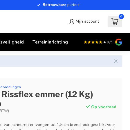
Betrouwbare
partner
0
Mijn account
sveiligheid
Terreininrichting
4.9
/5
eoordelingen
Rissflex emmer (12 Kg)
0
Op voorraad
. BTW)
en van scheuren en voegen tot 1,5 cm breed, ook geschikt voor