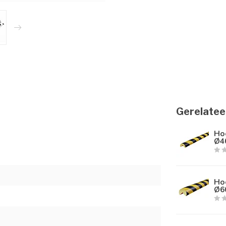
Gerelatee
Ho
Ø4
Ho
Ø6