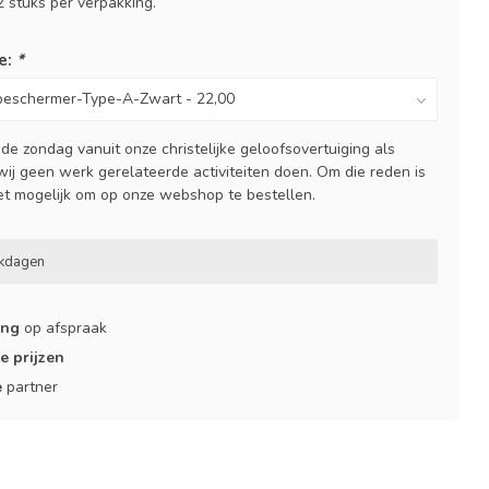
 2 stuks per verpakking.
e:
*
e zondag vanuit onze christelijke geloofsovertuiging als
ij geen werk gerelateerde activiteiten doen. Om die reden is
et mogelijk om op onze webshop te bestellen.
rkdagen
ing
op afspraak
e prijzen
e
partner