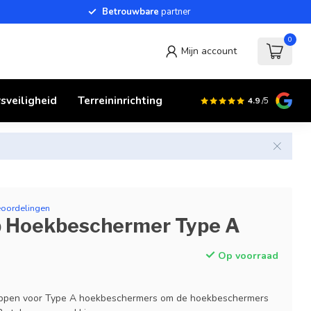
Betrouwbare
partner
0
Mijn account
sveiligheid
Terreininrichting
4.9
/5
eoordelingen
p Hoekbeschermer Type A
Op voorraad
appen voor Type A hoekbeschermers om de hoekbeschermers