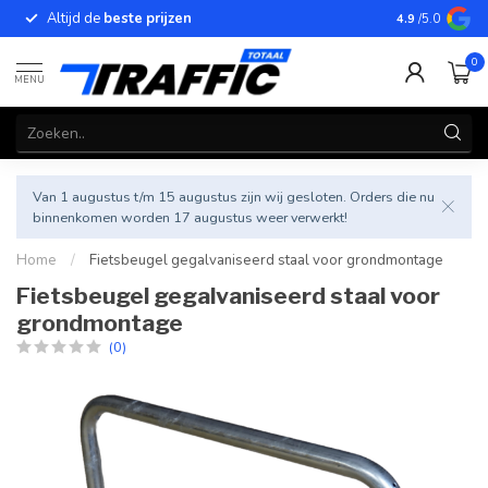
Altijd de
beste prijzen
Betrouwbar
4.9
/5.0
0
MENU
Van 1 augustus t/m 15 augustus zijn wij gesloten. Orders die nu
binnenkomen worden 17 augustus weer verwerkt!
Home
/
Fietsbeugel gegalvaniseerd staal voor grondmontage
Fietsbeugel gegalvaniseerd staal voor
grondmontage
(0)