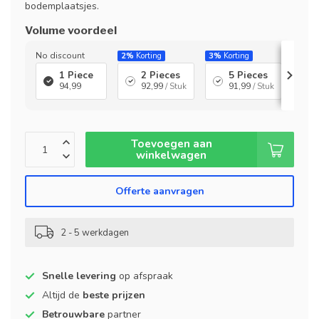
bodemplaatsjes.
Volume voordeel
No discount
2%
Korting
3%
Korting
5%
Ko
1 Piece
2 Pieces
5 Pieces
94,99
92,99
/ Stuk
91,99
/ Stuk
Toevoegen aan
winkelwagen
Offerte aanvragen
2 - 5 werkdagen
Snelle levering
op afspraak
Altijd de
beste prijzen
Betrouwbare
partner