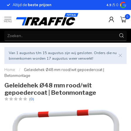
Altijd de
beste prijzen
Betrouwbar
4.9
/5.0
0
MENU
Van 1 augustus t/m 15 augustus zijn wij gesloten. Orders die nu
binnenkomen worden 17 augustus weer verwerkt!
Home
/
Geleidehek Ø48 mm rood/wit gepoedercoat |
Betonmontage
Geleidehek Ø48 mm rood/wit
gepoedercoat | Betonmontage
(0)