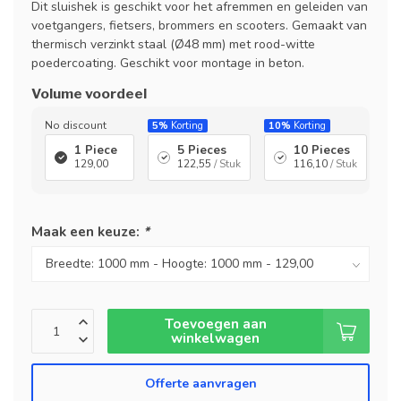
Dit sluishek is geschikt voor het afremmen en geleiden van
voetgangers, fietsers, brommers en scooters. Gemaakt van
thermisch verzinkt staal (Ø48 mm) met rood-witte
poedercoating. Geschikt voor montage in beton.
Volume voordeel
No discount
5%
Korting
10%
Korting
1 Piece
5 Pieces
10 Pieces
129,00
122,55
/ Stuk
116,10
/ Stuk
Maak een keuze:
*
Toevoegen aan
winkelwagen
Offerte aanvragen