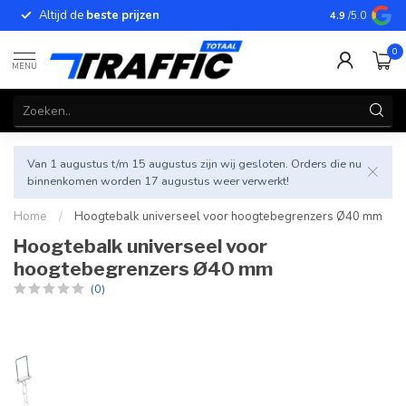
Altijd de
beste prijzen
Betrouwbar
4.9
/5.0
0
MENU
Van 1 augustus t/m 15 augustus zijn wij gesloten. Orders die nu
binnenkomen worden 17 augustus weer verwerkt!
Home
/
Hoogtebalk universeel voor hoogtebegrenzers Ø40 mm
Hoogtebalk universeel voor
hoogtebegrenzers Ø40 mm
(0)