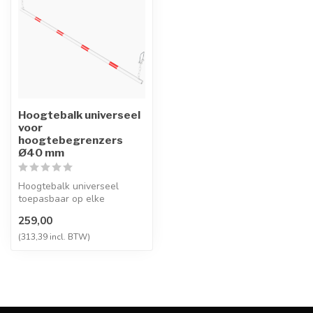
Hoogtebalk universeel
voor
hoogtebegrenzers
Ø40 mm
Hoogtebalk universeel
toepasbaar op elke
hoogtebegrenzer. Inclusief
259,00
ketting. Ver...
(313,39 incl. BTW)