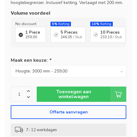
hoogtebegrenzer. Inclusief ketting. Verlaagd met 200 mm.
Volume voordeel
No discount
5%
Korting
10%
Korting
1 Piece
5 Pieces
10 Pieces
259,00
246,05
/ Stuk
233,10
/ Stuk
Maak een keuze:
*
Toevoegen aan
winkelwagen
Offerte aanvragen
7- 12 werkdagen