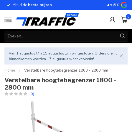
Altijd de
beste prijzen
Betrouwbar
4.9
/5.0
0
MENU
Van 1 augustus t/m 15 augustus zijn wij gesloten. Orders die nu
binnenkomen worden 17 augustus weer verwerkt!
Home
/
Verstelbare hoogtebegrenzer 1800 - 2800 mm
Verstelbare hoogtebegrenzer 1800 -
2800 mm
(0)