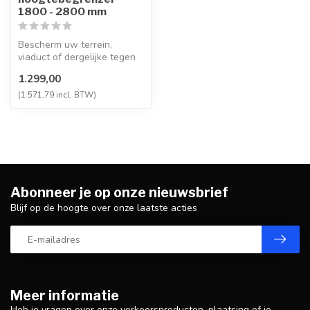
1800 - 2800 mm
Bescherm uw terrein,
viaduct of dergelijke tegen
te hoog verkeer met deze in
1.299,00
hoo...
(1.571,79 incl. BTW)
Abonneer je op onze nieuwsbrief
Blijf op de hoogte over onze laatste acties
Meer informatie
Heb je vragen over onze verkeersproducten, plaatsing of je