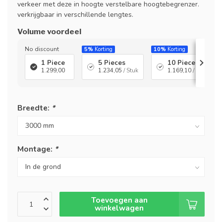
verkeer met deze in hoogte verstelbare hoogtebegrenzer.
verkrijgbaar in verschillende lengtes.
Volume voordeel
No discount
5%
Korting
10%
Korting
1 Piece
5 Pieces
10 Pieces
1.299,00
1.234,05
/ Stuk
1.169,10
/ Stuk
Breedte:
*
Montage:
*
Toevoegen aan
winkelwagen