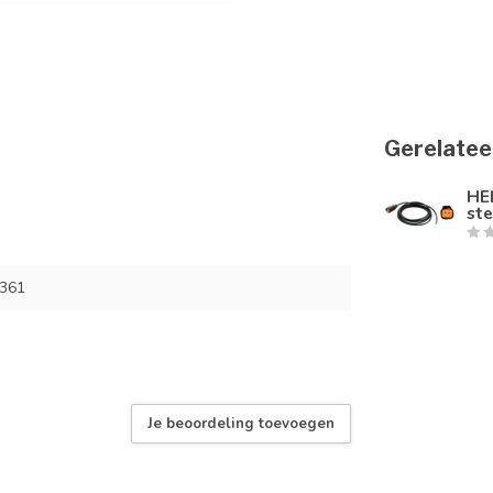
Gerelatee
HE
st
361
Je beoordeling toevoegen