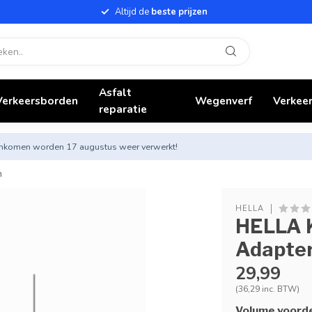
Altijd de
beste prijzen
Asfalt
Verkeersborden
Wegenverf
Verkeer
reparatie
nnenkomen worden 17 augustus weer verwerkt!
m
HELLA
HELLA K
Adapter
29,99
(36,29 inc. BTW)
Volume voord