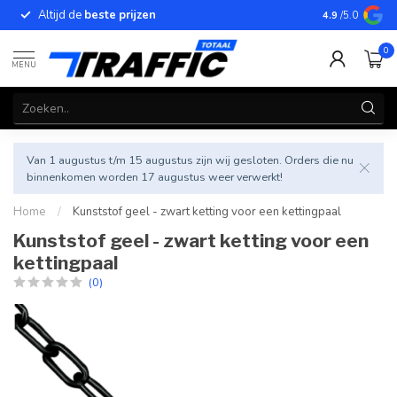
Altijd de
beste prijzen
Betrouwbar
4.9
/5.0
0
MENU
Van 1 augustus t/m 15 augustus zijn wij gesloten. Orders die nu
binnenkomen worden 17 augustus weer verwerkt!
Home
/
Kunststof geel - zwart ketting voor een kettingpaal
Kunststof geel - zwart ketting voor een
kettingpaal
(0)