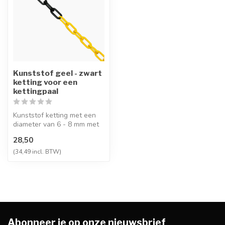
Kunststof geel - zwart
ketting voor een
kettingpaal
Kunststof ketting met een
diameter van 6 - 8 mm met
een lengte van 25 meter.
28,50
Gem...
(34,49 incl. BTW)
Abonneer je op onze nieuwsbrief