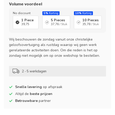
Volume voordeel
No discount
5%
Korting
10%
Korting
1 Piece
5 Pieces
10 Pieces
39,75
37,76
/ Stuk
35,78
/ Stuk
Wij beschouwen de zondag vanuit onze christelijke
geloofsovertuiging als rustdag waarop wij geen werk
gerelateerde activiteiten doen. Om die reden is het op
zondag niet mogelijk om op onze webshop te bestellen.
2 - 5 werkdagen
Snelle levering
op afspraak
Altijd de
beste prijzen
Betrouwbare
partner