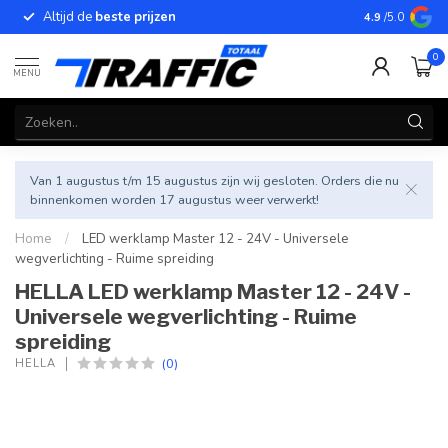
Altijd de
beste prijzen
Betrouwbar
4.9
/5.0
0
MENU
Van 1 augustus t/m 15 augustus zijn wij gesloten. Orders die nu
binnenkomen worden 17 augustus weer verwerkt!
Home
/
LED werklamp Master 12 - 24V - Universele
wegverlichting - Ruime spreiding
HELLA LED werklamp Master 12 - 24V -
Universele wegverlichting - Ruime
spreiding
(0)
HELLA