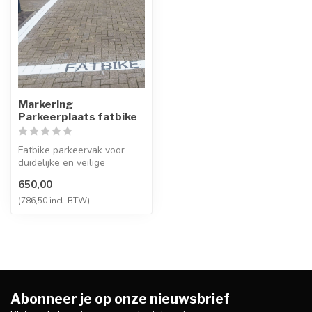
Markering
Parkeerplaats fatbike
Fatbike parkeervak voor
duidelijke en veilige
stallingszones. Duurzame
650,00
grondmark...
(786,50 incl. BTW)
Abonneer je op onze nieuwsbrief