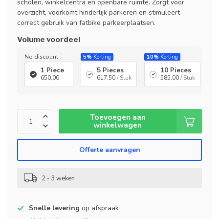
scholen, winkelcentra en openbare ruimte. Zorgt voor
overzicht, voorkomt hinderlijk parkeren en stimuleert
correct gebruik van fatbike parkeerplaatsen.
Volume voordeel
No discount
5%
Korting
10%
Korting
1 Piece
5 Pieces
10 Pieces
650,00
617,50
/ Stuk
585,00
/ Stuk
Toevoegen aan
winkelwagen
Offerte aanvragen
2 - 3 weken
Snelle levering
op afspraak