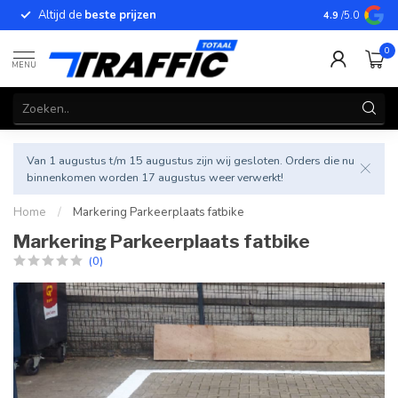
Altijd de
beste prijzen
Betrouwbar
4.9
/5.0
0
MENU
Van 1 augustus t/m 15 augustus zijn wij gesloten. Orders die nu
binnenkomen worden 17 augustus weer verwerkt!
Home
/
Markering Parkeerplaats fatbike
Markering Parkeerplaats fatbike
(0)