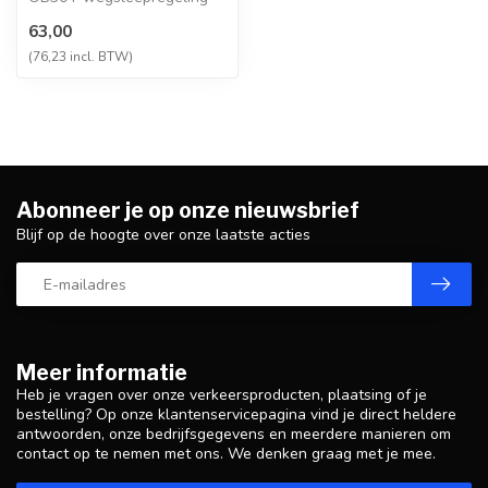
van kracht” geeft met een
63,00
tekst aan dat je auto...
(76,23 incl. BTW)
Abonneer je op onze nieuwsbrief
Blijf op de hoogte over onze laatste acties
Meer informatie
Heb je vragen over onze verkeersproducten, plaatsing of je
bestelling? Op onze klantenservicepagina vind je direct heldere
antwoorden, onze bedrijfsgegevens en meerdere manieren om
contact op te nemen met ons. We denken graag met je mee.