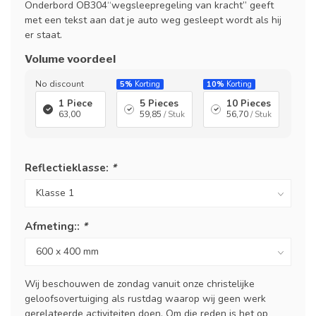
Onderbord OB304“wegsleepregeling van kracht” geeft
met een tekst aan dat je auto weg gesleept wordt als hij
er staat.
Volume voordeel
No discount
5%
Korting
10%
Korting
1 Piece
5 Pieces
10 Pieces
63,00
59,85
/ Stuk
56,70
/ Stuk
Reflectieklasse:
*
Afmeting::
*
Wij beschouwen de zondag vanuit onze christelijke
geloofsovertuiging als rustdag waarop wij geen werk
gerelateerde activiteiten doen. Om die reden is het op