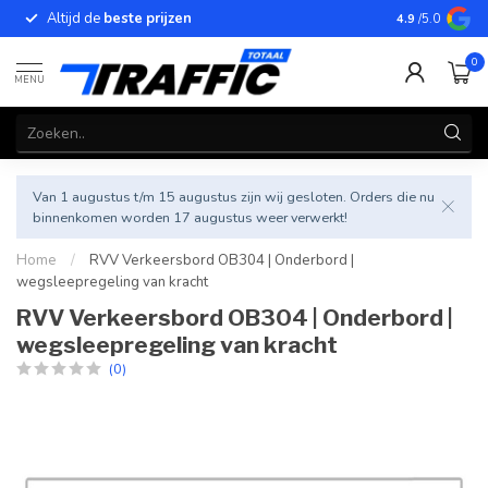
Altijd de
beste prijzen
Betrouwbar
4.9
/5.0
0
MENU
Van 1 augustus t/m 15 augustus zijn wij gesloten. Orders die nu
binnenkomen worden 17 augustus weer verwerkt!
Home
/
RVV Verkeersbord OB304 | Onderbord |
wegsleepregeling van kracht
RVV Verkeersbord OB304 | Onderbord |
wegsleepregeling van kracht
(0)