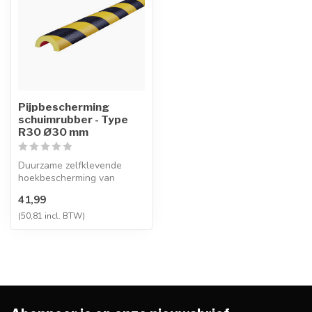
Pijpbescherming
schuimrubber - Type
R30 Ø30 mm
Duurzame zelfklevende
hoekbescherming van
polyurethaanschuim,
41,99
slijtbestendig en ...
(50,81 incl. BTW)