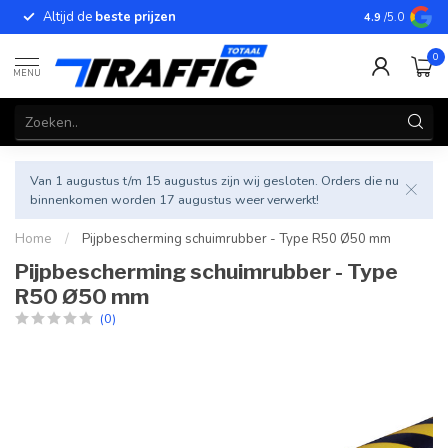
Altijd de
beste prijzen
Betrouwbar
4.9
/5.0
0
MENU
Van 1 augustus t/m 15 augustus zijn wij gesloten. Orders die nu
binnenkomen worden 17 augustus weer verwerkt!
Home
/
Pijpbescherming schuimrubber - Type R50 Ø50 mm
Pijpbescherming schuimrubber - Type
R50 Ø50 mm
(0)