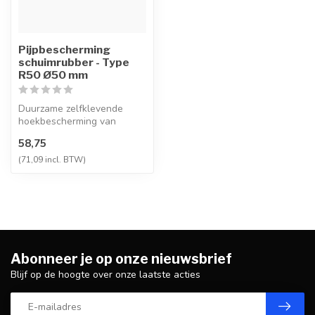
Pijpbescherming
schuimrubber - Type
R50 Ø50 mm
Duurzame zelfklevende
hoekbescherming van
polyurethaanschuim,
58,75
slijtbestendig en ...
(71,09 incl. BTW)
Abonneer je op onze nieuwsbrief
Blijf op de hoogte over onze laatste acties