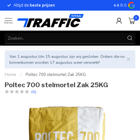
Altijd de
beste prijzen
Betrouwbar
4.9
/5.0
0
MENU
Van 1 augustus t/m 15 augustus zijn wij gesloten. Orders die nu
binnenkomen worden 17 augustus weer verwerkt!
Home
/
Poltec 700 stelmortel Zak 25KG
Poltec 700 stelmortel Zak 25KG
(0)