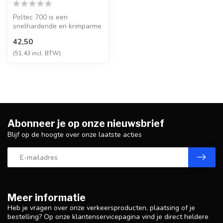
Poltec 700 is een
snelhardende en krimparme
mortel, speciaal ontwikkeld
42,50
voor het...
(51,43 incl. BTW)
Abonneer je op onze nieuwsbrief
Blijf op de hoogte over onze laatste acties
Meer informatie
Heb je vragen over onze verkeersproducten, plaatsing of je
bestelling? Op onze klantenservicepagina vind je direct heldere