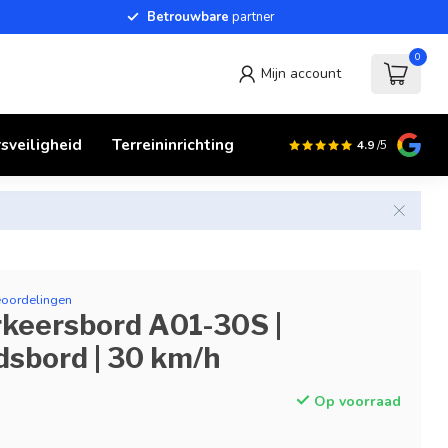
Betrouwbare
partner
0
Mijn account
sveiligheid
Terreininrichting
4.9
/5
eoordelingen
keersbord A01-30S |
dsbord | 30 km/h
Op voorraad