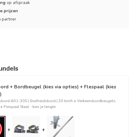
ing
op afspraak
e prijzen
e
partner
undels
ord + Bordbeugel (kies via opties) + Flespaal (kies
)
sbord A01-30S | Snelheidsbord | 30 km/h
+
Verkeersbordbeugels
+
Flespaal Staal - kies je lengte
+
+