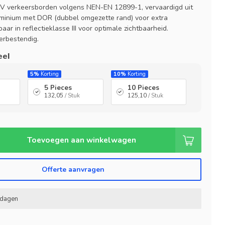
V verkeersborden volgens NEN-EN 12899-1, vervaardigd uit
minium met DOR (dubbel omgezette rand) voor extra
aar in reflectieklasse III voor optimale zichtbaarheid.
rbestendig.
eel
5%
Korting
10%
Korting
5 Pieces
10 Pieces
132,05
/ Stuk
125,10
/ Stuk
Toevoegen aan winkelwagen
Offerte aanvragen
kdagen