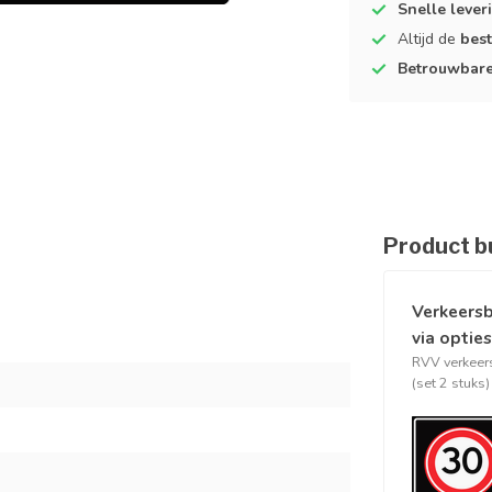
Snelle lever
Altijd de
best
Betrouwbar
Product b
Verkeersb
via opties
RVV verkeer
(set 2 stuks)