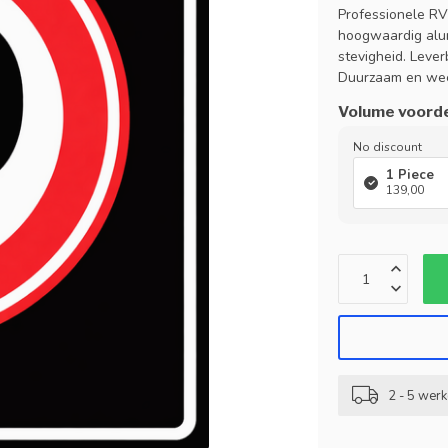
Professionele RV
hoogwaardig alu
stevigheid. Leverb
Duurzaam en wee
Volume voord
No discount
1 Piece
139,00
2 - 5 wer