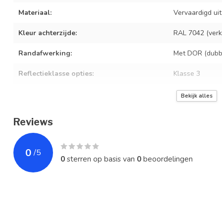
Materiaal:
Vervaardigd ui
Kleur achterzijde:
RAL 7042 (verke
Randafwerking:
Met DOR (dubbe
Reflectieklasse opties:
Klasse 3
Beschikbare afmeting
800 x 800 mm
Bekijk alles
Bevestiging:
Geschikt voor 
Reviews
Levensduur:
10+ jaar bij no
0
/
5
Norm
Professionele
0
sterren op basis van
0
beoordelingen