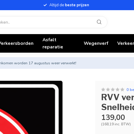
Altijd de
beste prijzen
Asfalt
Verkeersborden
Wegenverf
Verkeer
reparatie
nnenkomen worden 17 augustus weer verwerkt!
0 b
RVV ver
Snelhei
139,00
(168,19 inc. BTW)