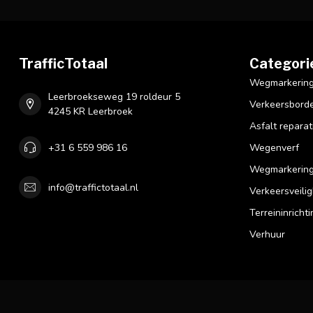
TrafficTotaal
Categori
Wegmarkering 
Leerbroekseweg 19 roldeur 5
Verkeersbord
4245 KR Leerbroek
Asfalt reparat
+31 6 559 986 16
Wegenverf
Wegmarkering
info@traffictotaal.nl
Verkeersveilig
Terreininrichti
Verhuur