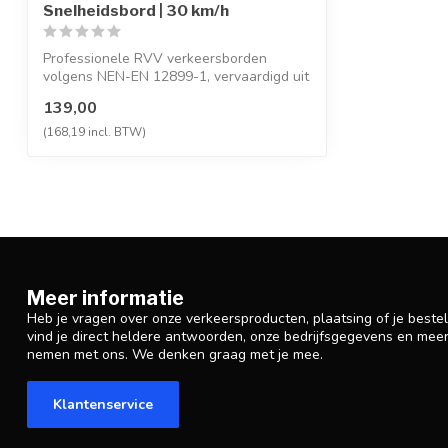
Snelheidsbord | 30 km/h
Professionele RVV verkeersborden
volgens NEN-EN 12899-1, vervaardigd uit
hoogwaa...
139,00
(168,19 incl. BTW)
Meer informatie
Heb je vragen over onze verkeersproducten, plaatsing of je beste
vind je direct heldere antwoorden, onze bedrijfsgegevens en mee
nemen met ons. We denken graag met je mee.
Klantenservice