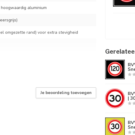
t hoogwaardig aluminium
ersgrijs)
l omgezette rand) voor extra stevigheid
Gerelatee
RV
Sne
standaard verkeersbordbeugels
rmaal buitengebruik
Je beoordeling toevoegen
RV
 RVV verkeersborden volgens NEN-EN 12899-1
| 3
RV
Sne