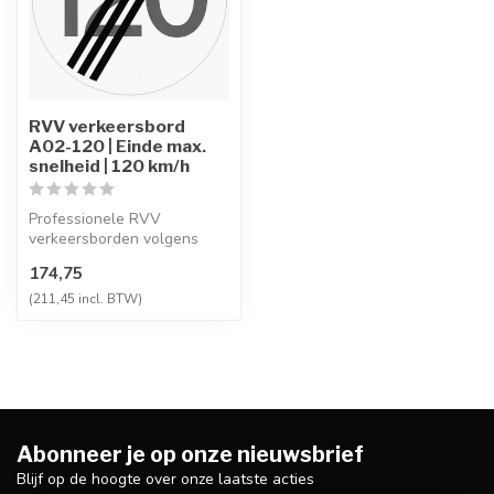
RVV verkeersbord
A02-120 | Einde max.
snelheid | 120 km/h
Professionele RVV
verkeersborden volgens
NEN-EN 12899-1,
174,75
vervaardigd uit hoogwaa...
(211,45 incl. BTW)
Abonneer je op onze nieuwsbrief
Blijf op de hoogte over onze laatste acties