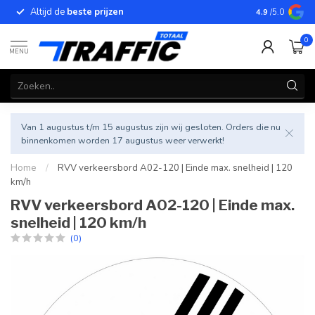
Altijd de
beste prijzen
Betrouwbar
4.9
/5.0
0
MENU
Van 1 augustus t/m 15 augustus zijn wij gesloten. Orders die nu
binnenkomen worden 17 augustus weer verwerkt!
Home
/
RVV verkeersbord A02-120 | Einde max. snelheid | 120
km/h
RVV verkeersbord A02-120 | Einde max.
snelheid | 120 km/h
(0)