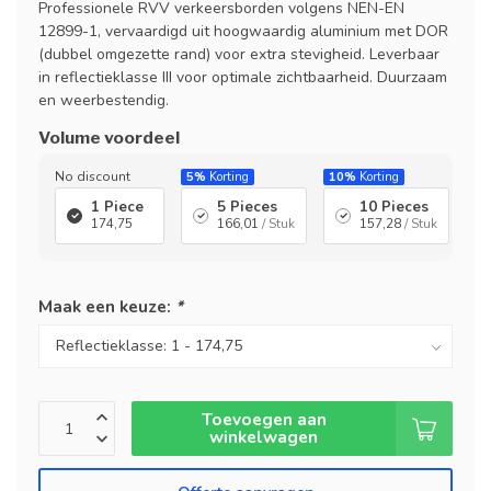
Professionele RVV verkeersborden volgens NEN-EN
12899-1, vervaardigd uit hoogwaardig aluminium met DOR
(dubbel omgezette rand) voor extra stevigheid. Leverbaar
in reflectieklasse III voor optimale zichtbaarheid. Duurzaam
en weerbestendig.
Volume voordeel
No discount
5%
Korting
10%
Korting
1 Piece
5 Pieces
10 Pieces
174,75
166,01
/ Stuk
157,28
/ Stuk
Maak een keuze:
*
Toevoegen aan
winkelwagen