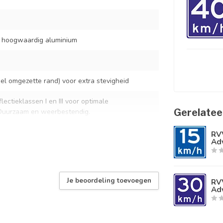
t hoogwaardig aluminium
l omgezette rand) voor extra stevigheid
lectieklassen I en III voor optimale
Gerelatee
 Duurzaam en weerbestendig.
RV
Adv
standaard verkeersbordbeugels
rmaal buitengebruik
Je beoordeling toevoegen
RV
Adv
 RVV verkeersborden volgens NEN-EN 12899-1