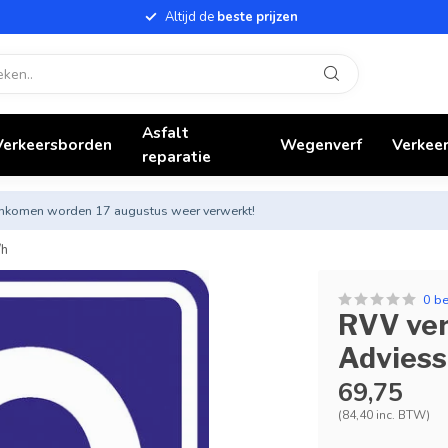
Altijd de
beste prijzen
Asfalt
Verkeersborden
Wegenverf
Verkeer
reparatie
nnenkomen worden 17 augustus weer verwerkt!
/h
0 b
RVV ver
Adviess
69,75
(84,40 inc. BTW)