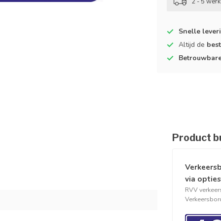
2 - 5 wer
Snelle lever
Altijd de
best
Betrouwbar
Product b
Verkeersb
via opties
RVV verkeer
Verkeersbord