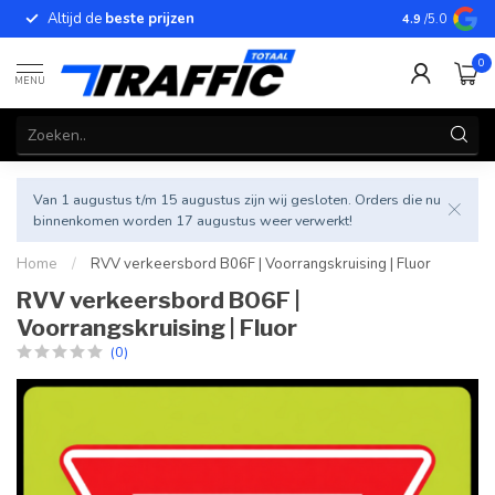
Altijd de
beste prijzen
Betrouwbar
4.9
/5.0
0
MENU
Van 1 augustus t/m 15 augustus zijn wij gesloten. Orders die nu
binnenkomen worden 17 augustus weer verwerkt!
Home
/
RVV verkeersbord B06F | Voorrangskruising | Fluor
RVV verkeersbord B06F |
Voorrangskruising | Fluor
(0)