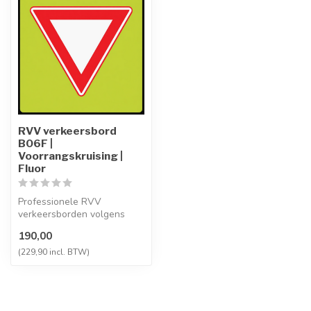
RVV verkeersbord
B06F |
Voorrangskruising |
Fluor
Professionele RVV
verkeersborden volgens
NEN-EN 12899-1,
190,00
vervaardigd uit hoogwaa...
(229,90 incl. BTW)