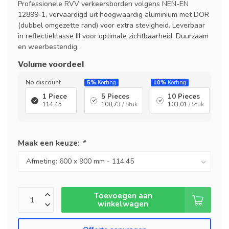
Professionele RVV verkeersborden volgens NEN-EN
12899-1, vervaardigd uit hoogwaardig aluminium met DOR
(dubbel omgezette rand) voor extra stevigheid. Leverbaar
in reflectieklasse III voor optimale zichtbaarheid. Duurzaam
en weerbestendig.
Volume voordeel
No discount
5%
Korting
10%
Korting
1 Piece
5 Pieces
10 Pieces
114,45
108,73
/ Stuk
103,01
/ Stuk
Maak een keuze:
*
Toevoegen aan
winkelwagen