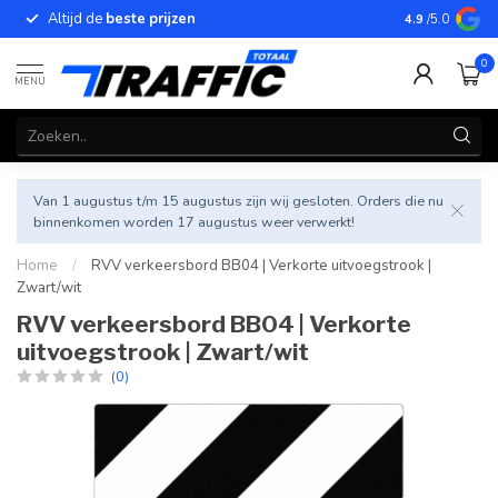
Altijd de
beste prijzen
Betrouwbar
4.9
/5.0
0
MENU
Van 1 augustus t/m 15 augustus zijn wij gesloten. Orders die nu
binnenkomen worden 17 augustus weer verwerkt!
Home
/
RVV verkeersbord BB04 | Verkorte uitvoegstrook |
Zwart/wit
RVV verkeersbord BB04 | Verkorte
uitvoegstrook | Zwart/wit
(0)