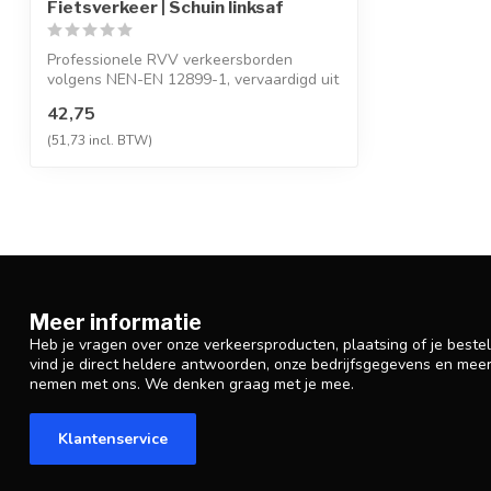
Fietsverkeer | Schuin linksaf
Professionele RVV verkeersborden
volgens NEN-EN 12899-1, vervaardigd uit
hoogwaa...
42,75
(51,73 incl. BTW)
Meer informatie
Heb je vragen over onze verkeersproducten, plaatsing of je beste
vind je direct heldere antwoorden, onze bedrijfsgegevens en mee
nemen met ons. We denken graag met je mee.
Klantenservice