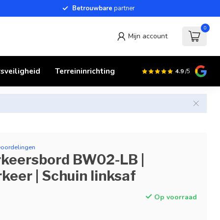
Betrouwbare
partner
0
Mijn account
sveiligheid
Terreininrichting
4.9
/5
eoordelingen
keersbord BW02-LB |
keer | Schuin linksaf
Op voorraad