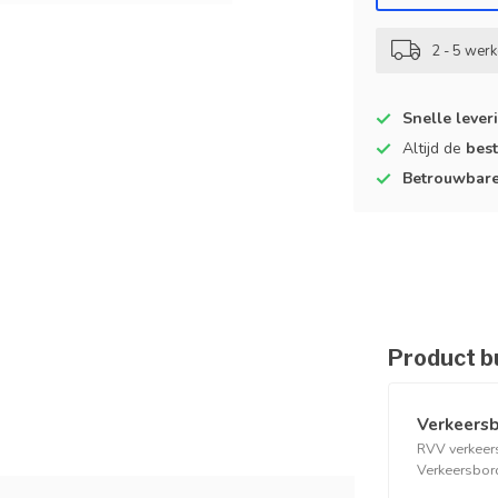
2 - 5 wer
Snelle lever
Altijd de
best
Betrouwbar
Product b
Verkeersb
RVV verkeers
Verkeersbord