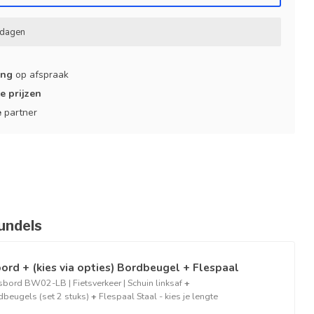
kdagen
ing
op afspraak
e prijzen
e
partner
undels
ord + (kies via opties) Bordbeugel + Flespaal
bord BW02-LB | Fietsverkeer | Schuin linksaf
+
beugels (set 2 stuks)
+
Flespaal Staal - kies je lengte