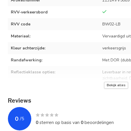
Artikelnummer
2131RVV5089
RVV-verkeersbord
RVV code
BW02-LB
Materiaal:
Vervaardigd ui
Kleur achterzijde:
verkeersgrijs
Randafwerking:
Met DOR (dubbe
Reflectieklasse opties:
Leverbaar in ref
zichtbaarheid.
Bekijk alles
Beschikbare afmeting
600 x 200 mm
Reviews
Bevestiging:
Geschikt voor 
Levensduur:
10+ jaar bij no
0
/
5
0
sterren op basis van
0
beoordelingen
Norm
Professionele