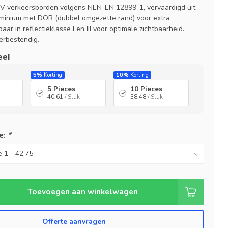
V verkeersborden volgens NEN-EN 12899-1, vervaardigd uit
minium met DOR (dubbel omgezette rand) voor extra
aar in reflectieklasse I en III voor optimale zichtbaarheid.
rbestendig.
eel
5%
Korting
10%
Korting
5 Pieces
10 Pieces
40,61
/ Stuk
38,48
/ Stuk
e:
*
Toevoegen aan winkelwagen
Offerte aanvragen