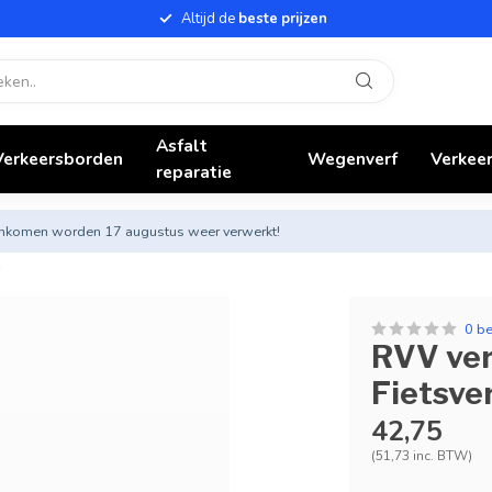
Altijd de
beste prijzen
Asfalt
Verkeersborden
Wegenverf
Verkeer
reparatie
nnenkomen worden 17 augustus weer verwerkt!
0 b
RVV ver
Fietsver
42,75
(51,73 inc. BTW)