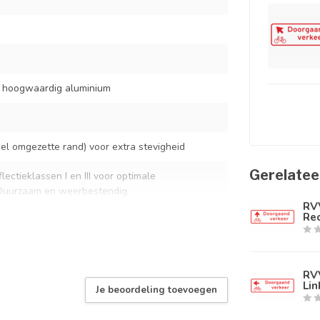
t hoogwaardig aluminium
l omgezette rand) voor extra stevigheid
Gerelatee
lectieklassen I en III voor optimale
 Duurzaam en weerbestendig.
RVV
Re
standaard verkeersbordbeugels
RVV
rmaal buitengebruik
Lin
Je beoordeling toevoegen
 RVV verkeersborden volgens NEN-EN 12899-1