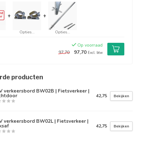
+
+
Opties...
Opties...
Op voorraad
97,70
97,70
Excl. btw
rde producten
 verkeersbord BW02B | Fietsverkeer |
chtdoor
42,75
Bekijken
 verkeersbord BW02L | Fietsverkeer |
ksaf
42,75
Bekijken