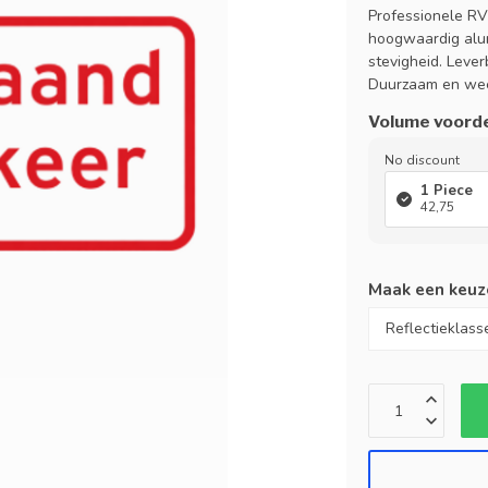
Professionele RV
hoogwaardig alu
stevigheid. Leverb
Duurzaam en wee
Volume voord
No discount
1 Piece
42,75
Maak een keuz