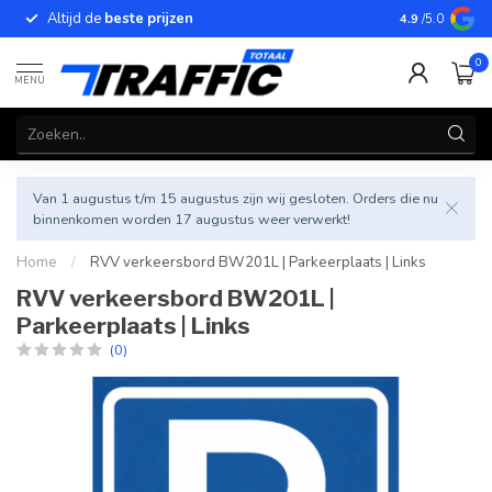
Altijd de
beste prijzen
Betrouwbar
4.9
/5.0
0
MENU
Van 1 augustus t/m 15 augustus zijn wij gesloten. Orders die nu
binnenkomen worden 17 augustus weer verwerkt!
Home
/
RVV verkeersbord BW201L | Parkeerplaats | Links
RVV verkeersbord BW201L |
Parkeerplaats | Links
(0)