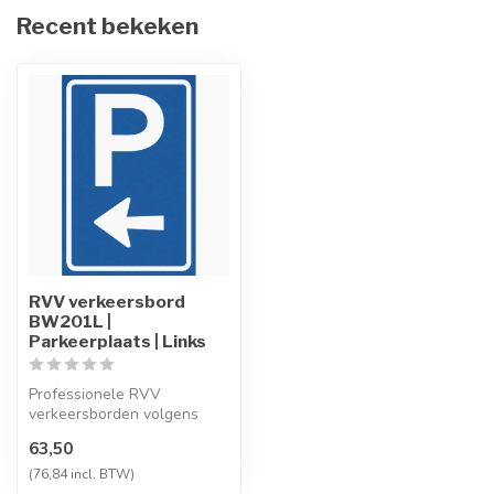
Recent bekeken
RVV verkeersbord
BW201L |
Parkeerplaats | Links
Professionele RVV
verkeersborden volgens
NEN-EN 12899-1,
63,50
vervaardigd uit hoogwaa...
(76,84 incl. BTW)