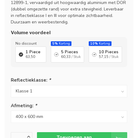
12899-1, vervaardigd uit hoogwaardig aluminium met DOR
(dubbel omgezette rand) voor extra stevigheid. Leverbaar
in reflectieklasse I en III voor optimale zichtbaarheid.
Duurzaam en weerbestendig.
Volume voordeel
No discount
5%
Korting
10%
Korting
1 Piece
5 Pieces
10 Pieces
63,50
60,33
/ Stuk
57,15
/ Stuk
Reflectieklasse:
*
Afmeting:
*
Toevoegen aan