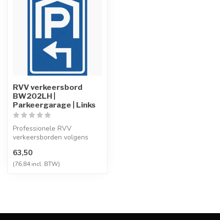
RVV verkeersbord
BW202LH |
Parkeergarage | Links
Professionele RVV
verkeersborden volgens
NEN-EN 12899-1,
63,50
vervaardigd uit hoogwaa...
(76,84 incl. BTW)