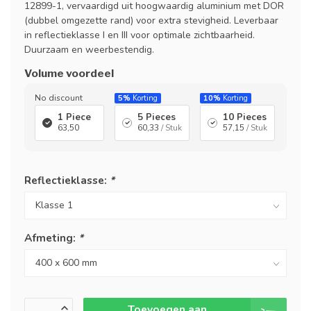
12899-1, vervaardigd uit hoogwaardig aluminium met DOR
(dubbel omgezette rand) voor extra stevigheid. Leverbaar
in reflectieklasse I en III voor optimale zichtbaarheid.
Duurzaam en weerbestendig.
Volume voordeel
No discount
5%
Korting
10%
Korting
1 Piece
5 Pieces
10 Pieces
63,50
60,33
/ Stuk
57,15
/ Stuk
Reflectieklasse:
*
Afmeting:
*
Toevoegen aan