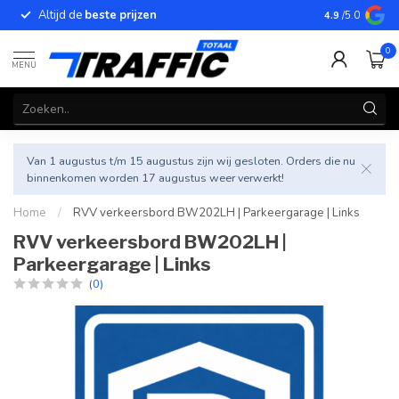
Altijd de
beste prijzen
Betrouwbar
4.9
/5.0
0
MENU
Van 1 augustus t/m 15 augustus zijn wij gesloten. Orders die nu
binnenkomen worden 17 augustus weer verwerkt!
Home
/
RVV verkeersbord BW202LH | Parkeergarage | Links
RVV verkeersbord BW202LH |
Parkeergarage | Links
(0)