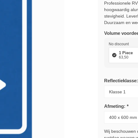
Professionele RV
hoogwaardig alu
stevigheid. Leverb
Duurzaam en wee
Volume voordee
No discount
1 Piece
63,50
Reflectieklasse
Afmeting:
*
Wij beschouwen de
rustdag waarop wi