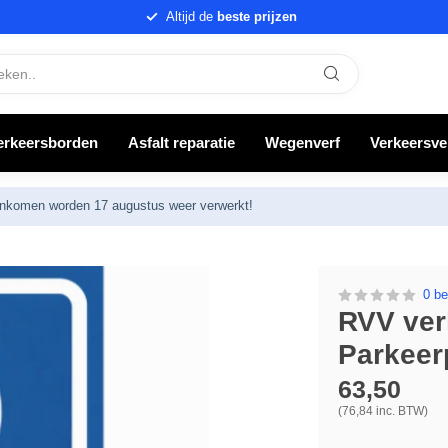
Altijd de
beste prijzen
erkeersborden
Asfalt reparatie
Wegenverf
Verkeersve
nenkomen worden 17 augustus weer verwerkt!
0 be
RVV ver
Parkeer
63,50
(76,84 inc. BTW)