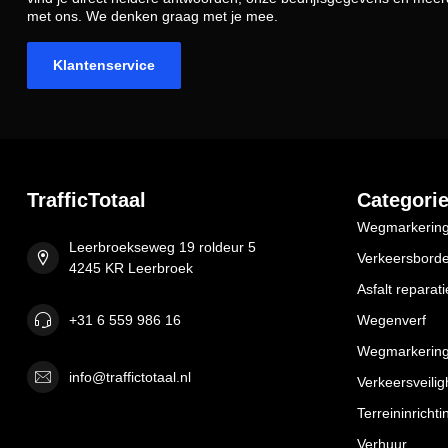
met ons. We denken graag met je mee.
Klantenservice
TrafficTotaal
Categori
Wegmarkering 
Leerbroekseweg 19 roldeur 5
Verkeersbord
4245 KR Leerbroek
Asfalt reparati
+31 6 559 986 16
Wegenverf
Wegmarkering
info@traffictotaal.nl
Verkeersveilig
Terreininrichti
Verhuur