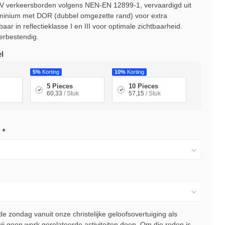
V verkeersborden volgens NEN-EN 12899-1, vervaardigd uit
minium met DOR (dubbel omgezette rand) voor extra
aar in reflectieklasse I en III voor optimale zichtbaarheid.
rbestendig.
l
5%
Korting
10%
Korting
5 Pieces
10 Pieces
60,33
/ Stuk
57,15
/ Stuk
:
*
 zondag vanuit onze christelijke geloofsovertuiging als
j geen werk gerelateerde activiteiten doen. Om die reden is