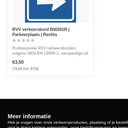
RVV verkeersbord BW201R |
Parkeerplaats | Rechts
Professionele RVV verkeersborden
volgens NEN-EN 12899-1, vervaardigd uit
hoogwaa...
63,50
(76,84 incl. BTW)
Meer informatie
Heb je vragen over onze verkeersproducten, plaatsing of je beste
vind je direct heldere antwoorden, onze bedrijfsgegevens en me