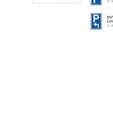
RVV
Lin