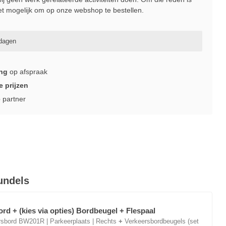
et mogelijk om op onze webshop te bestellen.
kdagen
ing
op afspraak
e prijzen
e
partner
undels
rd + (kies via opties) Bordbeugel + Flespaal
sbord BW201R | Parkeerplaats | Rechts
+
Verkeersbordbeugels (set