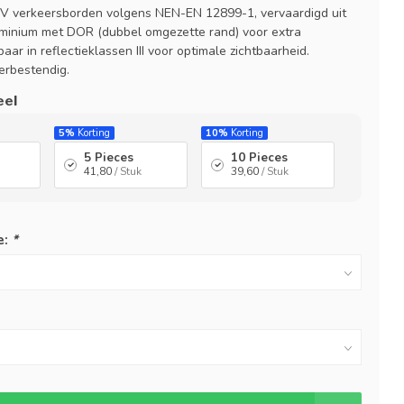
V verkeersborden volgens NEN-EN 12899-1, vervaardigd uit
minium met DOR (dubbel omgezette rand) voor extra
baar in reflectieklassen III voor optimale zichtbaarheid.
rbestendig.
eel
5%
Korting
10%
Korting
5 Pieces
10 Pieces
41,80
/ Stuk
39,60
/ Stuk
e:
*