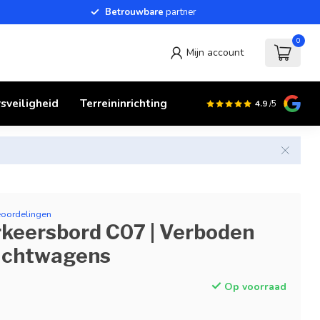
Betrouwbare
partner
0
Mijn account
sveiligheid
Terreininrichting
4.9
/5
eoordelingen
keersbord C07 | Verboden
achtwagens
Op voorraad