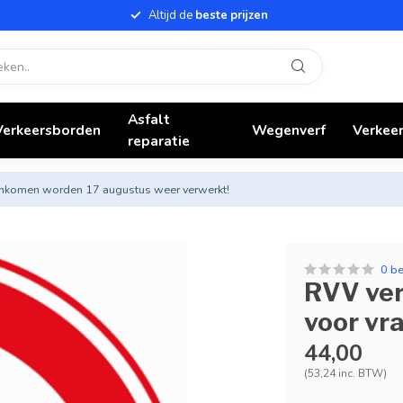
Altijd de
beste prijzen
Asfalt
Verkeersborden
Wegenverf
Verkeer
reparatie
nnenkomen worden 17 augustus weer verwerkt!
0 b
RVV ver
voor vr
44,00
(53,24 inc. BTW)