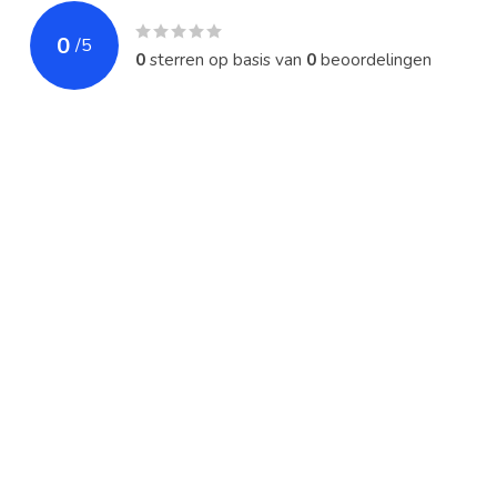
Norm
Professionele
0
/
5
0
sterren op basis van
0
beoordelingen