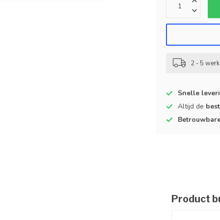
2 - 5 wer
Snelle lever
Altijd de
best
Betrouwbar
Product b