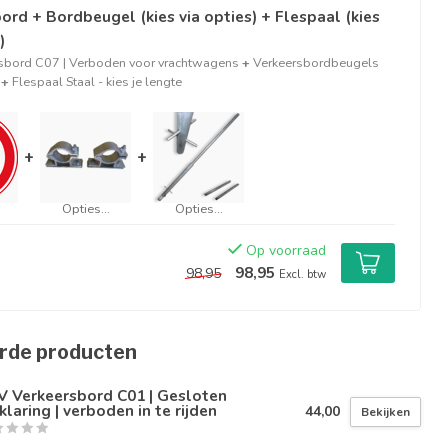
ord + Bordbeugel (kies via opties) + Flespaal (kies
)
sbord C07 | Verboden voor vrachtwagens
+
Verkeersbordbeugels
+
Flespaal Staal - kies je lengte
+
+
Opties...
Opties...
Op voorraad
98,95
98,95
Excl. btw
rde producten
V Verkeersbord C01 | Gesloten
klaring | verboden in te rijden
44,00
Bekijken