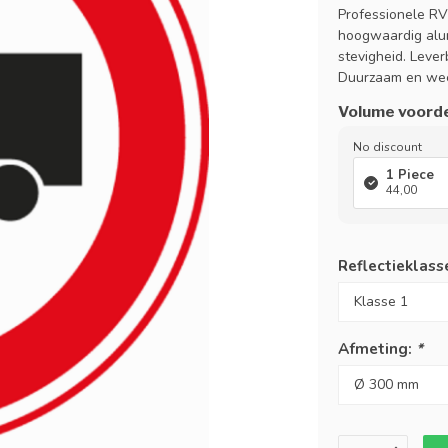
Professionele RV
hoogwaardig alu
stevigheid. Lever
Duurzaam en wee
Volume voord
No discount
1 Piece
44,00
Reflectieklass
Afmeting:
*