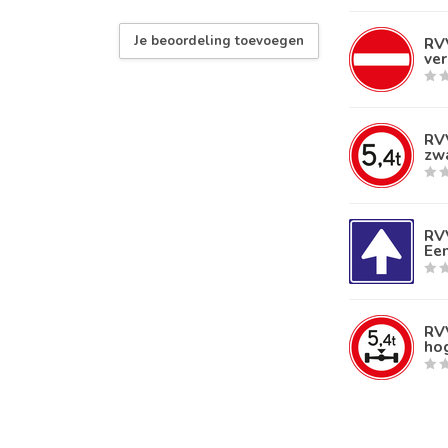
 RVV verkeersborden volgens NEN-EN 12899-1
Je beoordeling toevoegen
RV
ver
RVV
zw
RV
Een
RVV
ho