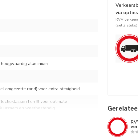
Verkeersb
via opties
RVV verkeer
(set 2 stuks)
t hoogwaardig aluminium
l omgezette rand) voor extra stevigheid
lectieklassen I en III voor optimale
Gerelatee
 Duurzaam en weerbestendig.
standaard verkeersbordbeugels
RV
ver
rmaal buitengebruik