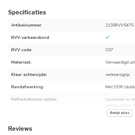
Specificaties
Artikelnummer
2130RVV5475
RVV-verkeersbord
RVV code
C07
Materiaal:
Vervaardigd ui
Kleur achterzijde:
verkeersgrijs
Randafwerking:
Met DOR (dubbe
Reflectieklasse opties:
Leverbaar in ref
zichtbaarheid.
Bekijk alles
Bevestiging:
Geschikt voor 
Reviews
Levensduur:
10+ jaar bij no