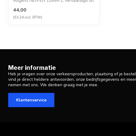
volgens NEN-EN 12899-1, vervaardigd uit
hoogwaa...
44,00
(53,24 incl. BTW)
Meer informatie
Heb je vragen over onze verkeersproducten, plaatsing of je beste
vind je direct heldere antwoorden, onze bedrijfsgegevens en mee
nemen met ons. We denken graag met je mee.
Klantenservice