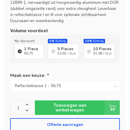
12899-1, vervaardigd uit hoogwaardig aluminium met DOR
(dubbel omgezette rand) voor extra stevigheid. Leverbaar
in reflectieklasse I en III voor optimale zichtbaarheid.
Duurzaam en weerbestendig.
Volume voordeel
No discount
5%
Korting
10%
Korting
1 Piece
5 Pieces
10 Pieces
56,75
53,91
/ Stuk
51,08
/ Stuk
Maak een keuze:
*
Toevoegen aan
winkelwagen
Offerte aanvragen