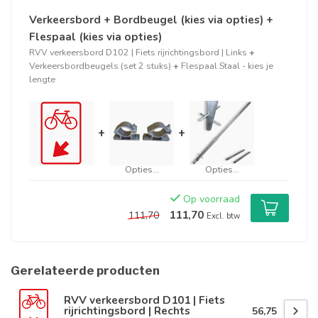
Verkeersbord + Bordbeugel (kies via opties) +
Flespaal (kies via opties)
RVV verkeersbord D102 | Fiets rijrichtingsbord | Links
+
Verkeersbordbeugels (set 2 stuks)
+
Flespaal Staal - kies je
lengte
+
+
Opties...
Opties...
Op voorraad
111,70
111,70
Excl. btw
Gerelateerde producten
RVV verkeersbord D101 | Fiets
rijrichtingsbord | Rechts
56,75