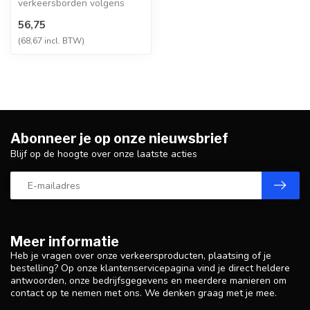
verkeersborden volgens
NEN-EN 12899-1,
56,75
vervaardigd uit hoogwaa...
(68,67 incl. BTW)
Abonneer je op onze nieuwsbrief
Blijf op de hoogte over onze laatste acties
Meer informatie
Heb je vragen over onze verkeersproducten, plaatsing of je
bestelling? Op onze klantenservicepagina vind je direct heldere
antwoorden, onze bedrijfsgegevens en meerdere manieren om
contact op te nemen met ons. We denken graag met je mee.