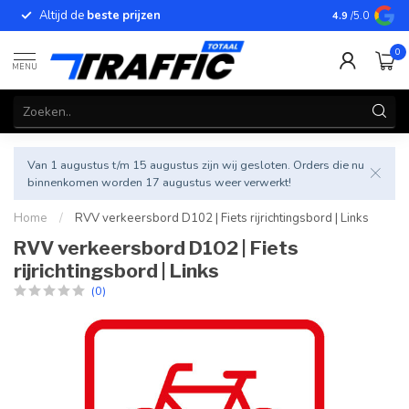
Altijd de
beste prijzen
Betrouwbar
4.9
/5.0
0
MENU
Van 1 augustus t/m 15 augustus zijn wij gesloten. Orders die nu
binnenkomen worden 17 augustus weer verwerkt!
Home
/
RVV verkeersbord D102 | Fiets rijrichtingsbord | Links
RVV verkeersbord D102 | Fiets
rijrichtingsbord | Links
(0)