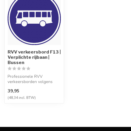
RVV verkeersbord F13 |
Verplichte rijbaan |
Bussen
Professionele RVV
verkeersborden volgens
NEN-EN 12899-1,
39,95
vervaardigd uit hoogwaa...
(48,34 incl. BTW)