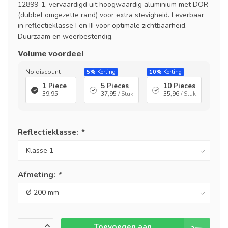
12899-1, vervaardigd uit hoogwaardig aluminium met DOR
(dubbel omgezette rand) voor extra stevigheid. Leverbaar
in reflectieklasse I en III voor optimale zichtbaarheid.
Duurzaam en weerbestendig.
Volume voordeel
No discount
5%
Korting
10%
Korting
1 Piece
5 Pieces
10 Pieces
39,95
37,95
/ Stuk
35,96
/ Stuk
Reflectieklasse:
*
Afmeting:
*
Toevoegen aan