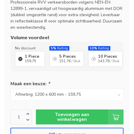
Professionele RVV verkeersborden volgens NEN-EN
12899-1, vervaardigd uit hoogwaardig aluminium met DOR
(dubbel omgezette rand) voor extra stevigheid. Leverbaar
in reflectieklasse III voor optimale zichtbaarheid. Duurzaam
en weerbestendig.
Volume voordeel
No discount
5%
Korting
10%
Korting
1 Piece
5 Pieces
10 Pieces
159,75
151,76
/ Stuk
143,78
/ Stuk
Maak een keuze:
*
Toevoegen aan
winkelwagen