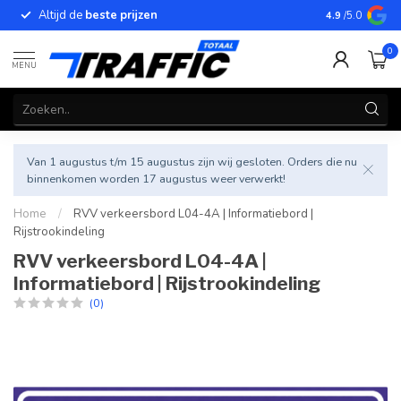
Altijd de
beste prijzen
Betrouwbar
4.9
/5.0
0
MENU
Van 1 augustus t/m 15 augustus zijn wij gesloten. Orders die nu
binnenkomen worden 17 augustus weer verwerkt!
Home
/
RVV verkeersbord L04-4A | Informatiebord |
Rijstrookindeling
RVV verkeersbord L04-4A |
Informatiebord | Rijstrookindeling
(0)