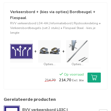
Verkeersbord + (kies via opties) Bordbeugel +
Flespaal
RVV verkeersbord L04-4A | Informatiebord | Rijstrookindeling
+
Verkeersbordbeugels (set 2 stuks)
+
Flespaal Staal - kies je
lengte
+
+
Opties...
Opties...
Op voorraad
214,70
214,70
Excl. btw
Gerelateerde producten
RVV verkeersbord L03C |