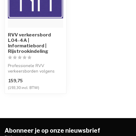
RVV verkeersbord
L04-4A |
Informatiebord |
Rijstrookindeling
Professionele RVV
verkeersborden volgens
NEN-EN 12899-1,
159,75
vervaardigd uit hoogwaa...
(193,30 incl. BTW)
Abonneer je op onze nieuwsbrief