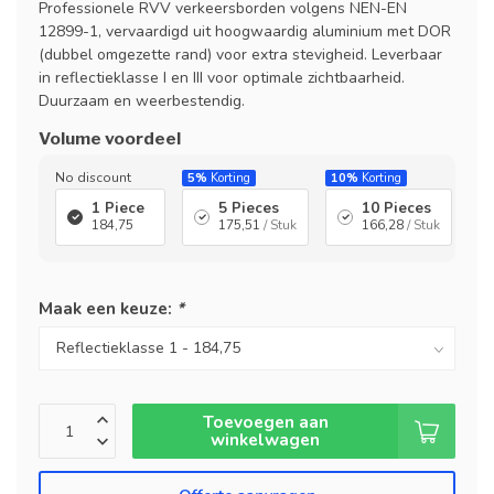
Professionele RVV verkeersborden volgens NEN-EN
12899-1, vervaardigd uit hoogwaardig aluminium met DOR
(dubbel omgezette rand) voor extra stevigheid. Leverbaar
in reflectieklasse I en III voor optimale zichtbaarheid.
Duurzaam en weerbestendig.
Volume voordeel
No discount
5%
Korting
10%
Korting
1 Piece
5 Pieces
10 Pieces
184,75
175,51
/ Stuk
166,28
/ Stuk
Maak een keuze:
*
Toevoegen aan
winkelwagen