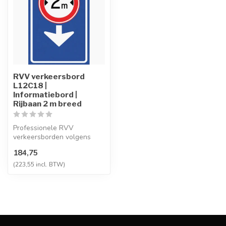
RVV verkeersbord
L12C18 |
Informatiebord |
Rijbaan 2 m breed
Professionele RVV
verkeersborden volgens
NEN-EN 12899-1,
184,75
vervaardigd uit hoogwaa...
(223,55 incl. BTW)